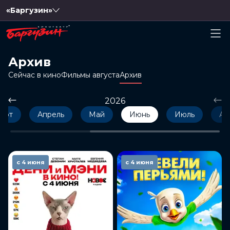
«Баргузин»
Архив
Сейчас в кино
Фильмы августа
Архив
2026
арт
Апрель
Май
Июнь
Июль
Ав
с 4 июня
с 4 июня