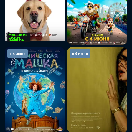
с 4 июня
с 4 июня