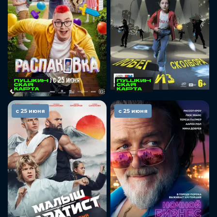
с 25 июня
с 25 июня