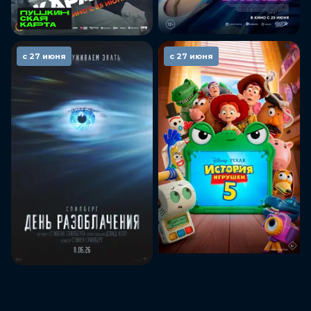
с 27 июня
с 27 июня