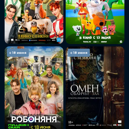
с 18 июня
с 18 июня