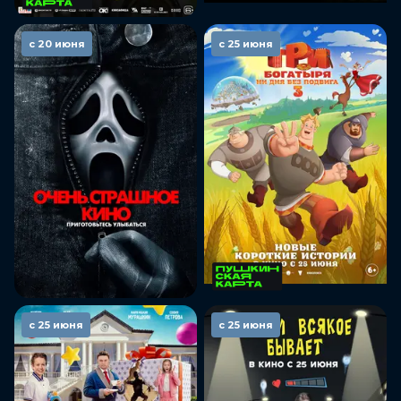
с 20 июня
с 25 июня
с 25 июня
с 25 июня