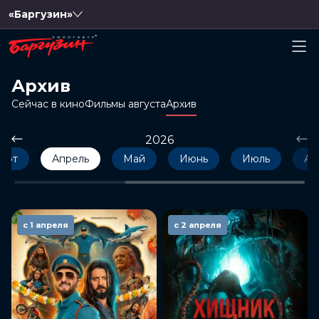
«Баргузин»
Архив
Сейчас в кино
Фильмы августа
Архив
2026
арт
Апрель
Май
Июнь
Июль
Ав
с 1 апреля
с 2 апреля