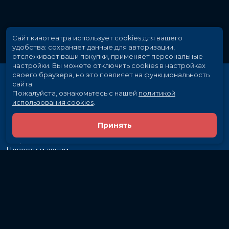
Сайт кинотеатра использует cookies для вашего
удобства: сохраняет данные для авторизации,
отслеживает ваши покупки, применяет персональные
настройки.
Вы можете отключить cookies в настройках
своего браузера, но это повлияет на функциональность
сайта.
Пожалуйста, ознакомьтесь с нашей
политикой
использования cookies
.
Принять
Расписание
Скоро в кино
Новости и акции
Рекламодателям
Партнеры
Служба поддержки
Вакансии
г. Иркутск, ул. Байкальская, 107
Кассы и бронирование:
581-855