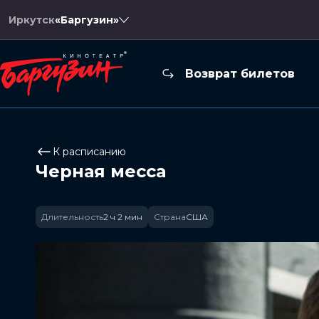
Иркутск
«Баргузин»
Возврат билетов
К расписанию
Черная месса
Длительность
2 ч 2 мин
Страна
США