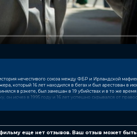
 история нечестивого союза между ФБР и Ирландской мафией
ера, который 16 лет находился в бегах и был арестован в ию
инялся в рэкете, был замешан в 19 убийствах и в то же время
, он исчез в 1995 году и 16 лет успешно скрывался от право
амых жестоких гангстеров в истории»
 фильму еще нет отзывов. Ваш отзыв может быть
недикт Камбербэтч, Кевин Бейкон,