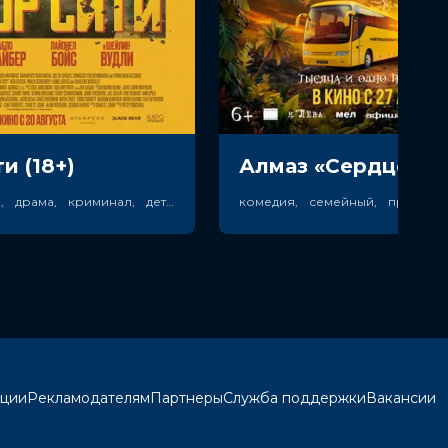
и (18+)
боевик, триллер, драма, криминал, детектив
кции
Рекламодателям
Партнеры
Служба поддержки
Вакансии