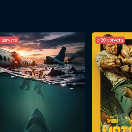
 Кори Столл, Дакота Джонсон, Рори
к МакКормик
3 августа
с 20 августа