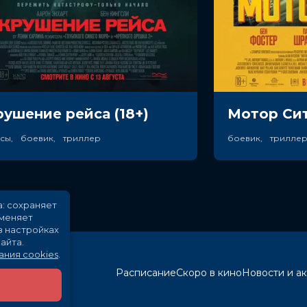
рушение рейса (18+)
Мотор Сит
асы, боевик, триллер
а: сохраняет
именяет
в настройках
айта.
ания cookies
.
Расписание
Скоро в кино
Новости и а