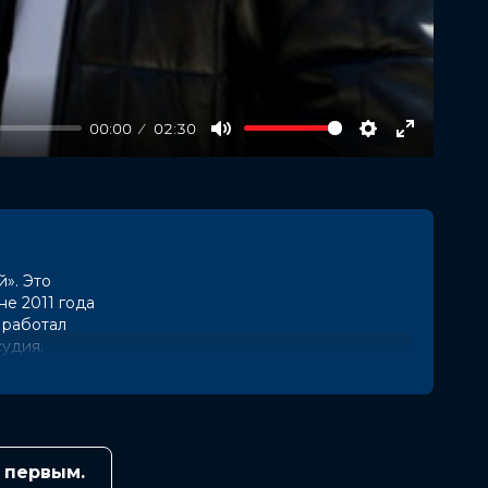
00:00
02:30
Mute
Settings
Enter
fullscree
». Это
не 2011 года
 работал
судия.
 первым.