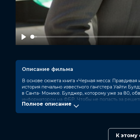
Play
Описание фильма
В основе сюжета книга «Черная месса: Правдивая
история печально известного гангстера Уайти Булдж
в Санта- Монике. Булджер, которому уже за 80, обв
информатором на ФБР. Чтобы не попасть за решетку
Полное описание
Год
2015
Страна
США
Слоган
«Тайный сговор ФБР и одного из с
Режиссер
Скотт Купер
К этому
Актеры
Джонни Депп, Джоэл Эдгертон, Бе