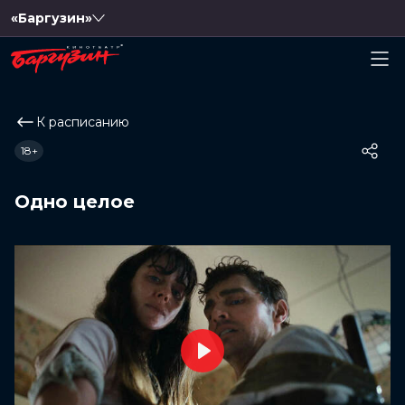
«Баргузин»
К расписанию
18+
Одно целое
Play