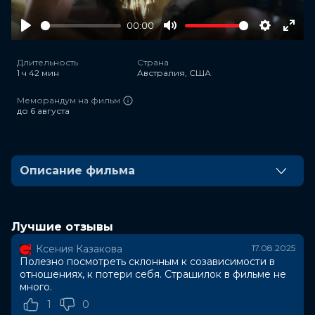
00:00
Play
Mute
Settings
Ente
full
Длительность
Страна
1 ч 42 мин
Австралия, США
Меморандум на фильм
до 6 августа
Описание фильма
Молодая пара переезжает в тихий загородный дом в
поисках спокойствия, но сталкивается там с
проблемами потустороннего характера.
Лучшие отзывы
Ксения Казакова
17.08.2025
Оценка
6.3
/ 10 (120 682 голоса)
Полезно посмотреть склонным к созависимости в
6.7
/ 10 (73 000 голосов)
отношениях, к потери себя. Страшилок в фильме не
Год
2025
много.
Страна
Австралия, США
1
0
Слоган
—