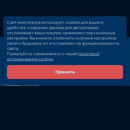
Сайт кинотеатра использует cookies для вашего
удобства: сохраняет данные для авторизации,
отслеживает ваши покупки, применяет персональные
настройки.
Вы можете отключить cookies в настройках
своего браузера, но это повлияет на функциональность
сайта.
Пожалуйста, ознакомьтесь с нашей
политикой
использования cookies
.
Принять
Расписание
Скоро в кино
Новости и акции
Рекламодателям
Партнеры
Служба поддержки
Вакансии
г. Иркутск, ул. Байкальская, 107
Кассы и бронирование:
581-855