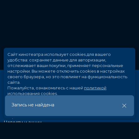
Сайт кинотеатра использует cookies для вашего
удобства: сохраняет данные для авторизации,
отслеживает ваши покупки, применяет персональные
настройки.
Вы можете отключить cookies в настройках
своего браузера, но это повлияет на функциональность
сайта.
Пожалуйста, ознакомьтесь с нашей
политикой
использования cookies
.
Запись не найдена
Принять
Расписание
Скоро в кино
Новости и акции
Рекламодателям
Партнеры