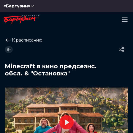
«Баргузин»
К расписанию
6+
Minecraft в кино предсеанс.
обсл. & "Остановка"
Play