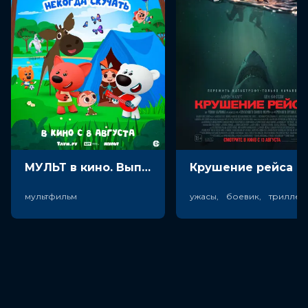
МУЛЬТ в кино. Выпуск №198. Некогда скучать (0+)
Крушен
мультфильм
ужасы, боевик, триллер