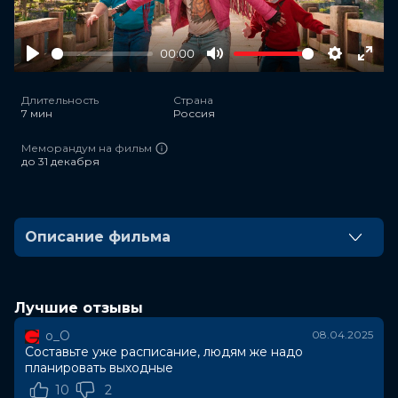
00:00
Play
Mute
Settings
Ente
full
Длительность
Страна
7 мин
Россия
Меморандум на фильм
до 31 декабря
Описание фильма
ВАЖНО! В рамках бесплатного предсеансового
обслуживания осуществляется показ «Minecraft в
кино», затем сеанс фильма – «Остановка».
Лучшие отзывы
Художественные материалы демонстрируется в
о_О
08.04.2025
рамках проекта "Киноклуб", арендующего залы
Составьте уже расписание, людям же надо
кинотеатра. Продажа доступна только онлайн.
планировать выходные
10
2
На загородной автобусной остановке сидит пожилая