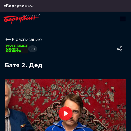
«Баргузин»
К расписанию
12+
Батя 2. Дед
Play