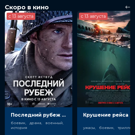
Скоро в кино
с 13 августа
с 13 августа
Последний рубеж (18+)
Крушен
боевик, драма, военный,
история
ужасы, боевик, триллер