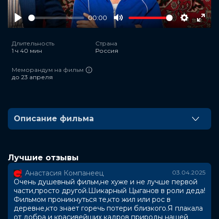
00:00
Play
Mute
Settings
Ente
full
Длительность
Страна
1 ч 40 мин
Россия
Меморандум на фильм
до 23 апреля
Описание фильма
Во время развода с женой Макс вспоминает детство,
когда родители, которые тоже собирались
разводиться, отправили его на лето к деду-
Лучшие отзывы
фронтовику в деревню. Тогда строгий дед стал
Анастасия Компанеец
03.04.2025
настоящим другом и учителем для мальчика, а также
Очень душевный фильм,не хуже и не лучше первой
свидетелем и участником его многочисленных
части,просто другой.Шикарный Цыганов в роли деда!
проделок.
Фильмом проникнуться те,кто жил или рос в
деревне,кто знает горечь потери близкого.Я плакала
от добра и красивейших кадров природы нашей
Оценка
7.6
/ 10 (780 024 голоса)