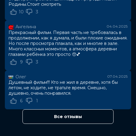
Родины.Стоит смотреть
Год
2025
Страна
Россия
10
3
Слоган
—
Режиссер
Илья Учитель
Ангелина
04.04.2025
Актеры
Владимир Вдовиченков, Стас
Прекрасный фильм. Первая часть не требовалась в
Старовойтов, Евгений Цыганов,
продолжении, как я думала, и были плохие ожидания.
Надежда Михалкова, Андрей
Но после просмотра плакала, как и многие в зале.
Андреев, Степан Девонин, Севастьян
Много классных моментов, а атмосфера деревни
Бугаев, Анастасия Талызина, София
глазами ребёнка это просто 🥺💕
Петрова, Юрий Степанов
9
3
Продюсеры
Вадим Верещагин, Антон Зайцев,
Артем Логинов
Олег
07.04.2025
Сценаристы
Алексей Литвиненко, Антон Зайцев,
Душевный фильм!!! Кто не жил в деревне, хотя бы
Павел Тихомиров
летом, не ходите, не тратьте время. Смешно,
Жанр
комедия
душевно, очень понравился.
Длительность
1 ч 40 мин
6
1
В прокате
с 3 апреля до 7 мая
Меморандум
до 23 апреля
Пушкинская карта
Можно оплатить
Все отзывы