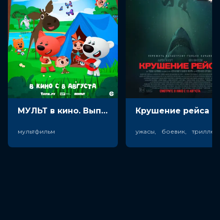
МУЛЬТ в кино. Выпуск №198. Некогда скучать (0+)
Крушен
мультфильм
ужасы, боевик, триллер