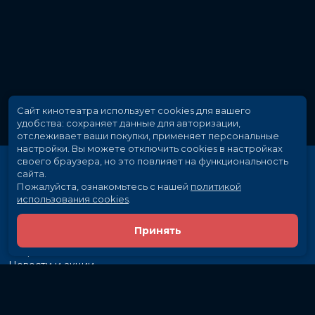
Сайт кинотеатра использует cookies для вашего
удобства: сохраняет данные для авторизации,
отслеживает ваши покупки, применяет персональные
настройки.
Вы можете отключить cookies в настройках
своего браузера, но это повлияет на функциональность
сайта.
Пожалуйста, ознакомьтесь с нашей
политикой
использования cookies
.
Принять
Расписание
Скоро в кино
Новости и акции
Рекламодателям
Партнеры
Служба поддержки