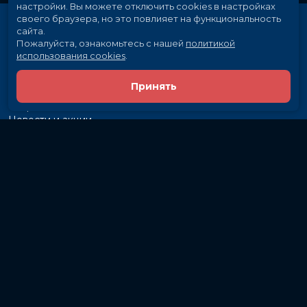
настройки.
Вы можете отключить cookies в настройках
своего браузера, но это повлияет на функциональность
сайта.
Пожалуйста, ознакомьтесь с нашей
политикой
использования cookies
.
Принять
Расписание
Скоро в кино
Новости и акции
Рекламодателям
Партнеры
Служба поддержки
Вакансии
г. Иркутск, ул. Байкальская, 107
Кассы и бронирование:
581-855