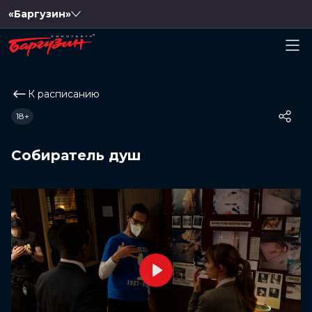
«Баргузин»
К расписанию
18+
Собиратель душ
Play