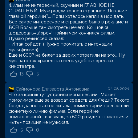
Фильм не интересный, скучный и ГЛАВНОЕ НЕ
Оценка
5.9
/ 10 (229 947 голосов)
СТРАШНЫЙ. Муж рядом храпел страшнее. Дыхание
6.5
/ 10 (221 000 голосов)
главной героини?... Прям хотелось капли в нос дать.
Год
2024
Всё самое интересное и страшное было в рекламе и
Страна
Канада, США
ВСЁ! Больше там смотреть нечего! Концовка
Слоган
—
шедевральна! хрен! пойми чем кончился фильм.
Режиссер
Осгуд Перкинс
Думаю режиссёр сказал:
Актеры
Майка Монро, Николас Кейдж, Блэр
- И так сойдет! (Нужно прочитать с интонации
Андервуд, Алисия Уитт, Мишель
мультфильма)
Чхве-Ли, Дакота Долби, Lauren Acala,
Ещё и 600? на билет за двоих потратили на это... Ну
муж зато так храпел на очень удобных креслах
Кирнан Шипка, Maila Hosie, Джейсон
кинотеатра.
Дэй
Продюсеры
Николас Кейдж, Дэйв Каплан, Крис
13
5
Фергюсон
Сценаристы
Осгуд Перкинс
Саймонова Елизавета Антоновна
04.08.2024
Жанр
триллер
Что за кринж тут устроили монашеский...Может
Длительность
1 ч 41 мин
помолимся еще за возврат средств для Феди? Такого
В прокате
с 25 июля до 21 августа
бреда давненько не читала, комментарии превзошли
Меморандум
до 31 июля
сюжетную линию фильма. Если герой не
вымышленный - вас жаль, за 600 р сидеть плакаться и
ныть - позиция не мужская.
5
0