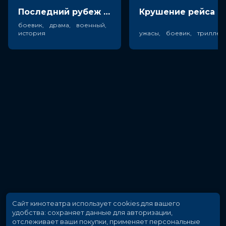
Последний рубеж (18+)
Крушен
боевик, драма, военный,
история
ужасы, боевик, триллер
Сайт кинотеатра использует cookies для вашего
удобства: сохраняет данные для авторизации,
отслеживает ваши покупки, применяет персональные