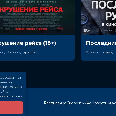
рушение рейса (18+)
Последний
асы, боевик, триллер
боевик, драма,
а: сохраняет
именяет
в настройках
айта.
ания cookies
.
Расписание
Скоро в кино
Новости и а