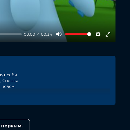
00:00
00:34
Mute
Settings
Enter
fullscree
дут себя
, Снежка
в новом
 первым.