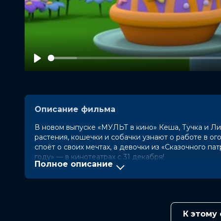
Play
Описание фильма
В новом выпуске «МУЛЬТ в кино» Кеша, Тучка и Лис
растения, кошечки и собачки узнают о работе в о
споёт о своих мечтах, а девочки из «Сказочного па
году» — в кинотеатрах с 31 декабря!
Полное описание
Год
2022
Страна
Россия
Слоган
"Первый в новом году!"
Режиссер
Алексей Игнатов, Роман Сафаров, 
К этому
Елена Филиппик, Ольга Алифонова