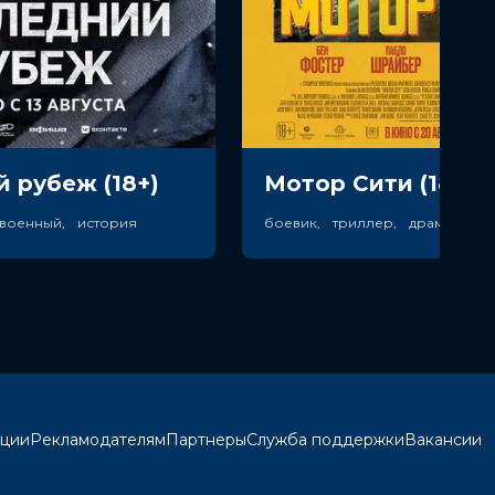
 рубеж (18+)
Мотор Сити (18+)
 военный, история
кции
Рекламодателям
Партнеры
Служба поддержки
Вакансии