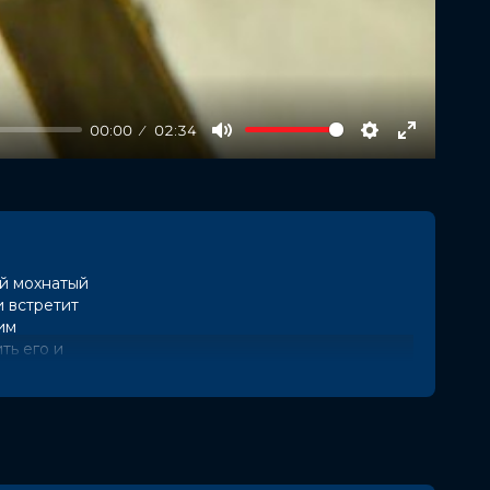
00:00
02:34
Mute
Settings
Enter
fullscree
ий мохнатый
и встретит
им
ть его и