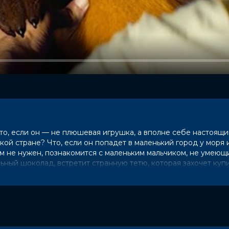
то, если он — не плюшевая игрушка, а вполне себе настоящ
кой стране? Что, если он попадет в маленький город у моря 
м не нужен, познакомится с маленьким мальчиком, не умеющ
льный шоколад, встретит странную тетю, которая захочет купи
огих других людей.
/ 10 (2 100 голосов)