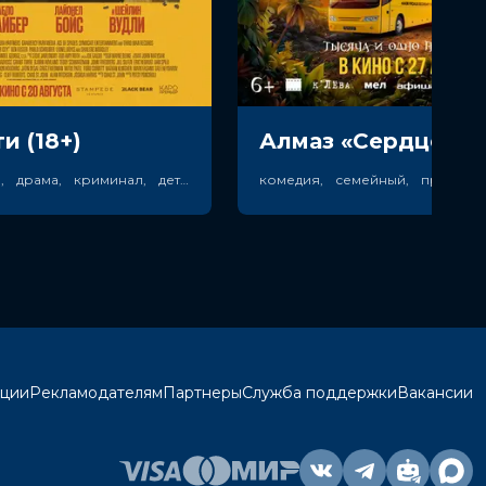
и (18+)
боевик, триллер, драма, криминал, детектив
кции
Рекламодателям
Партнеры
Служба поддержки
Вакансии