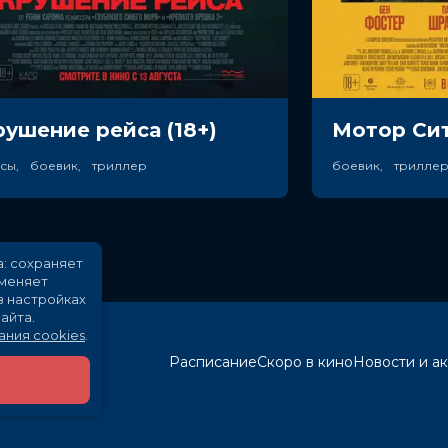
рушение рейса (18+)
Мотор Сит
асы, боевик, триллер
а: сохраняет
именяет
в настройках
айта.
ания cookies
.
Расписание
Скоро в кино
Новости и а