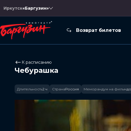
Иркутск
«Баргузин»
Возврат билетов
К расписанию
Чебурашка
Длительность
2 ч
Страна
Россия
Меморандум на фильм
до