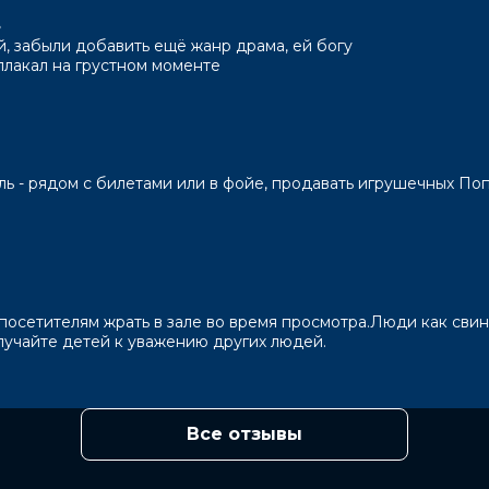
Полина Максимова, Фёдор Добронравов,
»
, забыли добавить ещё жанр драма, ей богу
 Виталий Шляппо
аплакал на грустном моменте
, Вячеслав Зуб
сль - рядом с билетами или в фойе, продавать игрушечных По
посетителям жрать в зале во время просмотра.Люди как свин
лучайте детей к уважению других людей.
Все отзывы