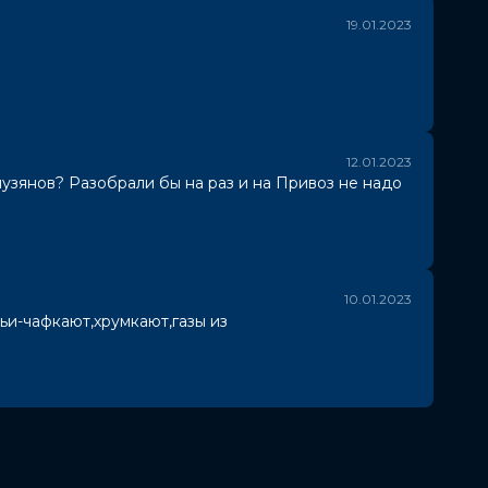
19.01.2023
12.01.2023
пузянов? Разобрали бы на раз и на Привоз не надо
10.01.2023
ьи-чафкают,хрумкают,газы из