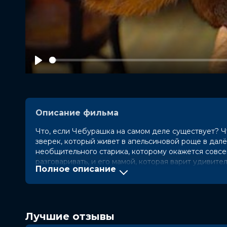
Play
Описание фильма
Что, если Чебурашка на самом деле существует? Ч
зверек, который живет в апельсиновой роще в далё
необщительного старика, которому окажется совсе
разговаривать, и его мамой, которая варит удивите
Полное описание
подарить своей несимпатичной внучке, и многих-мн
Оценка
7.5
/ 10 (808 028 голосов)
5.7
Год
2022
Лучшие отзывы
Страна
Россия
Режиссер
Дмитрий Дьяченко