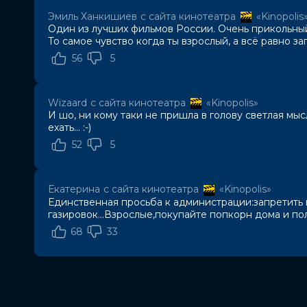
Актеры
Сергей Гармаш, Ольга Кузьмина, 
Эмиль Ханкишиев
с сайта кинотеатра
«Kinopolis
Сергей Лавыгин
Один из лучших фильмов России. Очень прикольный
Продюсеры
Эдуард Илоян, Денис Жалинский,
То самое чувство когда ты взрослый, а всё равно з
Сценаристы
Виталий Шляппо, Василий Куценко
56
5
Жанр
семейный, комедия
Длительность
2 ч
В прокате
с 24 декабря до 5 апреля
Wizaard
с сайта кинотеатра
«Kinopolis»
Меморандум
до 31 декабря
И шо, ни кому таки не пришла в голову светлая мы
Пушкинская карта
Можно оплатить
ехать... :-)
52
5
Екатерина
с сайта кинотеатра
«Kinopolis»
Единственная просьба к администрации:запретить 
газировок...Взрослые,покупайте попкорн дома и по
68
33