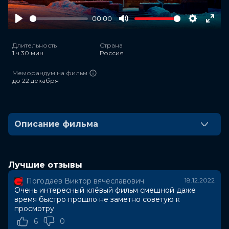
00:00
Play
Mute
Settings
Ente
full
Длительность
Страна
1 ч 30 мин
Россия
Меморандум на фильм
до 22 декабря
Описание фильма
О, этот праздник Новый Год! Как много в нем
удивительного, незабываемого волшебства. Только в
эту зимнюю пору, когда на улице повелевает вьюга,
Лучшие отзывы
снегопад или наоборот промозглая погода, что не
Погодаев Виктор вячеславович
18.12.2022
хочется выходить из теплого дома – есть столько
Очень интересный клёвый фильм смешной даже
способов развлечься самому и позабавить свое
время быстро прошло не заметно советую к
окружение. Игра «Тайный Санта» пришел к нам из-за
просмотру
границы, но уже успел облюбовать офисные
6
0
помещения, школьные или студенческие классы,