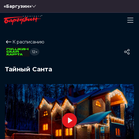
«Баргузин»
К расписанию
12+
Тайный Санта
Play