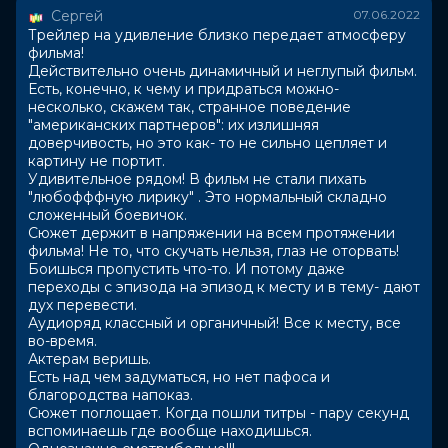
Сергей
07.06.2022
Страна
Россия
Трейлер на удивление близко передает атмосферу
Слоган
—
фильма!
Режиссер
Алексей Чадов
Действительно очень динамичный и неглупый фильм.
Актеры
Алексей Чадов, Кристина Асмус,
Есть, конечно, к чему и придраться можно-
Виктор Сухоруков, Виталий
несколько, скажем так, странное поведение
Кищенко, Ола Кейру, Невия Тафари,
"американских партнеров": их излишняя
Джалил Асретов, Никита
доверчивость, но это как- то не сильно цепляет и
Кологривый, Александр Красовский,
картину не портит.
Петр Королёв
Удивительное рядом! В фильм не стали пихать
"любофффную лирику" . Это нормальный складно
Продюсеры
Сергей Сельянов, Сергей Перепечко,
сложенный боевичок.
Павел Попов
Сюжет держит в напряжении на всем протяжении
Сценаристы
Алексей Чадов
фильма! Не то, что скучать нельзя, глаз не оторвать!
Жанр
драма, триллер
Боишься пропустить что-то. И потому даже
Длительность
1 ч 40 мин
переходы с эпизода на эпизод к месту и в тему- дают
В прокате
с 2 июня до 15 июня
дух перевести.
Меморандум
до 8 июня
Аудиоряд классный и органичный! Все к месту, все
Пушкинская карта
Можно оплатить
во-время.
Актерам веришь.
Есть над чем задуматься, но нет пафоса и
благородства напоказ.
Сюжет поглощает. Когда пошли титры - пару секунд
вспоминаешь где вообще находишься.