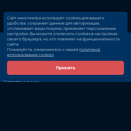
Сайт кинотеатра использует cookies для вашего
удобства: сохраняет данные для авторизации,
отслеживает ваши покупки, применяет персональные
настройки.
Вы можете отключить cookies в настройках
своего браузера, но это повлияет на функциональность
сайта.
Пожалуйста, ознакомьтесь с нашей
политикой
использования cookies
.
Принять
Расписание
Скоро в кино
Новости и акции
Рекламодателям
Партнеры
Служба поддержки
Вакансии
г. Иркутск, ул. Байкальская, 107
Кассы и бронирование:
581-855