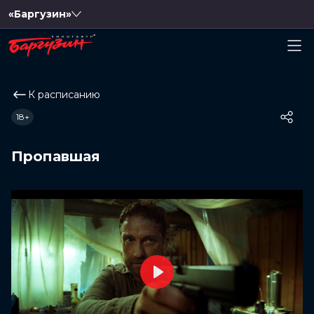
«Баргузин»
К расписанию
18+
Пропавшая
Play