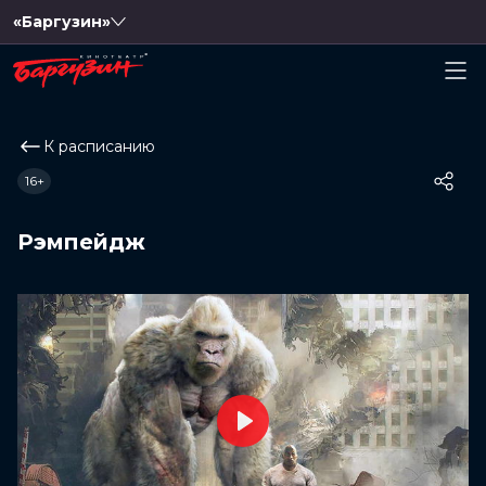
«Баргузин»
К расписанию
16+
Рэмпейдж
Play