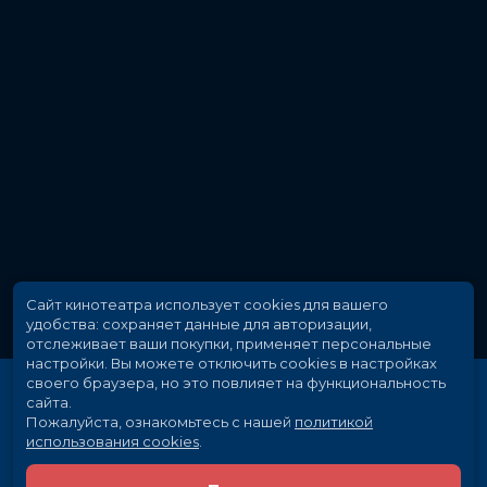
Слоган
«Big Meets Bigger»
Режиссер
Брэд Пейтон
Актеры
Дуэйн Джонсон, Джеффри Дин
Морган, Малин Акерман, Джо
Манганьелло, Наоми Харрис, Джейк
Лэси, Марли Шелтон, Джек Куэйд,
Бриэнн Хилл, Мэтт Джералд
Продюсеры
Бо Флинн, Хирам Гарсиа, Дуэйн
Джонсон
Сценаристы
Райан Ингл, Карлтон Кьюз, Райан
Кондал
Жанр
боевик, приключения, фантастика
Длительность
1 ч 55 мин
В прокате
с 12 апреля до 2 мая
Сайт кинотеатра использует cookies для вашего
Меморандум
до 2 мая
удобства: сохраняет данные для авторизации,
отслеживает ваши покупки, применяет персональные
настройки.
Вы можете отключить cookies в настройках
своего браузера, но это повлияет на функциональность
сайта.
Пожалуйста, ознакомьтесь с нашей
политикой
использования cookies
.