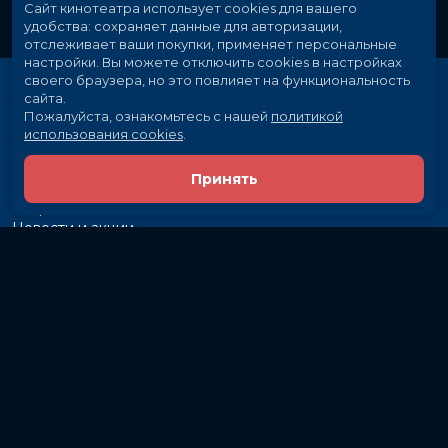
Сайт кинотеатра использует cookies для вашего
удобства: сохраняет данные для авторизации,
отслеживает ваши покупки, применяет персональные
настройки.
Вы можете отключить cookies в настройках
своего браузера, но это повлияет на функциональность
сайта.
Пожалуйста, ознакомьтесь с нашей
политикой
использования cookies
.
Принять
Расписание
Скоро в кино
Новости и акции
Рекламодателям
Партнеры
Служба поддержки
Вакансии
г. Иркутск, ул. Байкальская, 107
Кассы и бронирование:
581-855