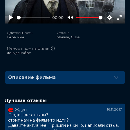
00:00
Play
Mute
Settings
Ente
full
Длительность
Страна
1 ч 54 мин
Мальта, США
Меморандум на фильм
до 6 декабря
Описание фильма
Зима. Стамбул. Знаменитому бельгийскому сыщику
Пуаро срочно нужно в Великобританию, но все
места на поезд уже раскуплены. Восточный экспресс
Лучшие отзывы
- так называется этот поезд который вот-вот покинет
Ждун
16.11.2017
город. К счастью, одним из его пассажиров
Люди, где отзывы?
оказывается директор компании, которой
стоит нам на фильм-то идти?
принадлежит экспресс, и он находит место для
Давайте активнее. Пришли из кино, написали отзыв,
Пуаро.