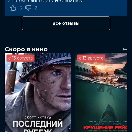
а потом только спать. Не ленитесь!
Поистине удивительное место, в котором собрались
5
2
люди разных национальность и убеждений, но
сыщика это мало интересует, позже он отходит ко
сну. Ночью из-за вьюги и снегопада поезд
Все отзывы
вынужденно останавливается, а в скорости сыщику
сообщают, что совершено убийство. Окно открыто,
дверь купе заперта изнутри. Сложное дело для
великого сыщика, в арсенале у которого нет ни
Скоро в кино
одного нераскрытого дела.. или есть?
с 13 августа
с 13 августа
Драматический фильм в жанре «детектив»
режиссёра Кеннета Брана по одноимённому роману
Агаты Кристи является ремейком известного фильма
1974 года. Новые декорации, новые актеры и новая
атмосфера вселяют новую жизнь в ставшую
легендарной и многократной экранизацию романа.
Оценка
6.9
/ 10 (374 007 голосов)
6.5
/ 10 (320 000 голосов)
Год
2017
Страна
Мальта, США
Слоган
«Под подозрением каждый»