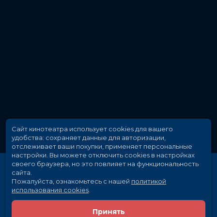
Год
2017
Страна
США
Слоган
«Есть и другие миры, кроме этих»
Режиссер
Николай Арсель
Актеры
Идрис Эльба, Мэттью МакКонахи,
Кэтрин Уинник, Эбби Ли, Деннис
Хейсбёрт, Джеки Эрл Хейли,
Николас Хэмилтон, Фрэн Кранц, Су-
хён, Алекс МакГрегор
Продюсеры
Акива Голдсман, Брайан Грейзер,
Рон Ховард
Сценаристы
Акива Голдсман, Джефф Пинкнер,
Андерс Томас Йенсен
Сайт кинотеатра использует cookies для вашего
Жанр
боевик, вестерн, приключения,
удобства: сохраняет данные для авторизации,
ужасы, фэнтези
отслеживает ваши покупки, применяет персональные
Длительность
1 ч 35 мин
настройки.
Вы можете отключить cookies в настройках
В прокате
с 3 августа до 16 августа
своего браузера, но это повлияет на функциональность
Меморандум
до 16 августа
сайта.
Пожалуйста, ознакомьтесь с нашей
политикой
использования cookies
.
Принять
Расписание