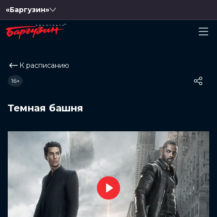
«Баргузин»
К расписанию
16+
Темная башня
Play