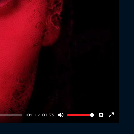
00:00
01:53
Mute
Settings
Enter
fullscree