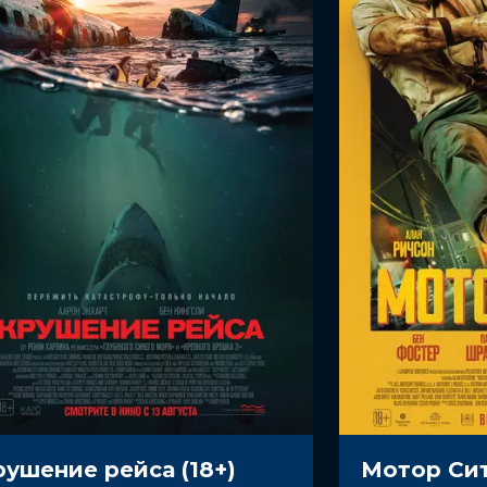
н, Роман Каримов
рушение рейса (18+)
Мотор Сит