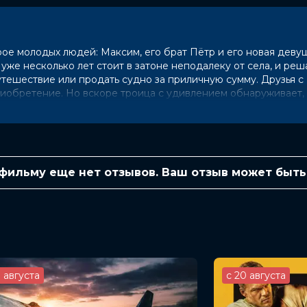
е молодых людей: Максим, его брат Пётр и его новая девуш
же несколько лет стоит в затоне неподалеку от села, и ре
путешествие или продать судно за приличную сумму. Друзья с
иобретение. Но вскоре троица с удивлением обнаруживает, 
 обгоревшим кораблем связана жуткая мистическая история.
 обитают на корабле, и если нарушить их покой, то деревне 
инают получать прямые ультиматумы, жители грозят им распр
 окрестностях затонувшего судна действительно начинают 
 фильму еще нет отзывов. Ваш отзыв может быть
оторым героям удается с трудом...
0 (410 голосов)
н, Евгений Алехин, Инна Егорова,
3 августа
с 20 августа
ова
евский