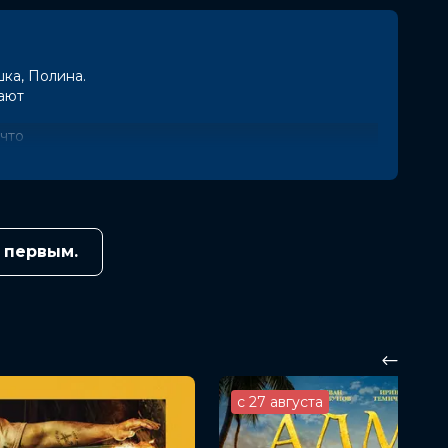
ка, Полина.
шают
что
грозят
авой и
происходить
 первым.
с 27 августа