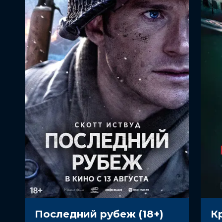
Сценаристы
Сергей Осипьян, Александр Лунги
Жанр
ужасы, драма
Длительность
1 ч 53 мин
В прокате
с 13 июля до 26 июля
Меморандум
до 26 июля
Последний рубеж (18+)
К