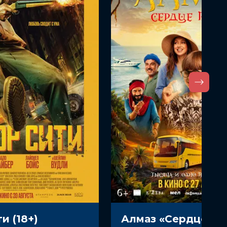
и (18+)