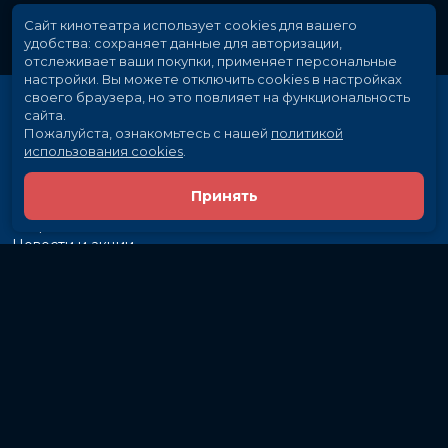
Сайт кинотеатра использует cookies для вашего
удобства: сохраняет данные для авторизации,
отслеживает ваши покупки, применяет персональные
настройки.
Вы можете отключить cookies в настройках
своего браузера, но это повлияет на функциональность
сайта.
Пожалуйста, ознакомьтесь с нашей
политикой
использования cookies
.
Принять
Расписание
Скоро в кино
Новости и акции
Рекламодателям
Партнеры
Служба поддержки
Вакансии
г. Иркутск, ул. Байкальская, 107
Кассы и бронирование:
581-855