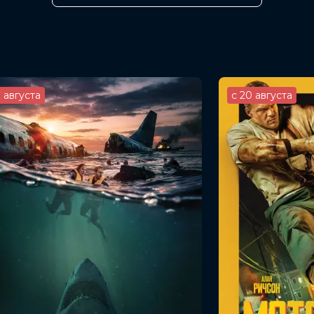
 Пегг, Ребекка Фергюсон, Алек
иво, Шон Харрис, Саймон МакБерни, Гай
ид Эллисон
ер
3 августа
с 20 августа