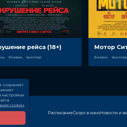
рушение рейса (18+)
Мотор Сит
асы, боевик, триллер
а: сохраняет
именяет
в настройках
айта.
ания cookies
.
Расписание
Скоро в кино
Новости и а