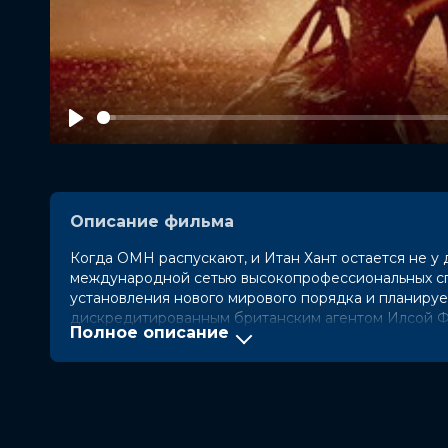
Play
Описание фильма
Когда ОМН распускают, и Итан Хант остается не у 
международной сетью высокопрофессиональных сп
установления нового мирового порядка и планируе
дискредитированным британским агентом Илсой Фа
Полное описание
каждый из них может оказаться на стороне Синдика
Год
2015
Страна
США
Слоган
«Go rogue»
Режиссер
Кристофер МакКуорри