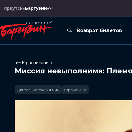
Иркутск
«Баргузин»
Возврат билетов
К расписанию
Миссия невыполнима: Племя
Длительность
2 ч 11 мин
Страна
США