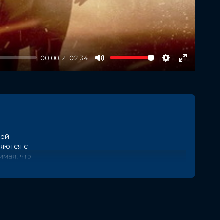
00:00
02:34
Mute
Settings
Enter
fullscree
еей
яются с
мая, что