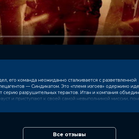
дел, его команда неожиданно сталкивается с разветвленной
ецагентов — Синдикатом. Это «племя изгоев» одержимо ид
т серию разрушительных терактов. Итан и компания объедин
уст и приступают к своей самой невыполнимой миссии, пони
та.
Все отзывы