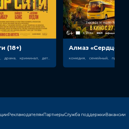
и (18+)
боевик, триллер, драма, криминал, детектив
кции
Рекламодателям
Партнеры
Служба поддержки
Вакансии