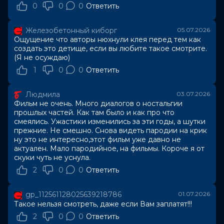
0
0
0
Ответить
Железобетонный киборг
05.07.2026
Ощущение что авторы нюхнули клея перед тем как
создать это детище, если вы любите такое смотрите.
(Я не осуждаю)
1
0
0
Ответить
Людмила
03.07.2026
Фильм не очень. Много диалогов о ностальгии
прошлых частей. Как там было и как про что
смеялись. Ужастики изменились за эти годы, а шутки
прежние. Не смешно. Снова видеть пародии на крик
ну это не интересно,этот фильм уже давно не
актуален. Мало пародийное, на фильмы. Короче я от
скуки чуть не уснула.
2
0
0
Ответить
gp_112561128025639218786
01.07.2026
Такое нельзя смотреть, даже если Вам заплатят!!!
2
0
0
Ответить