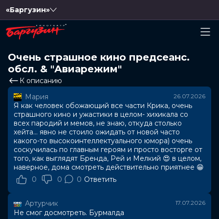
«Баргузин»
Очень страшное кино предсеанс.
обсл. & "Авиарежим"
К описанию
Мария
26.07.2026
Я как человек обожающий все части Крика, очень
страшного кино и ужастики в целом- хихикала со
всех пародий и мемов, не знаю, откуда столько
хейта… явно не стоило ожидать от новой часто
какого-то высокоинтеллектуального юмора) очень
соскучилась по главным героям и просто восторге от
того, как выглядят Бренда, Рей и Мелкий 😍 в целом,
наверное, дома смотреть действительно приятнее 😁
0
0
0
Ответить
Артурчик
17.07.2026
Не смог досмотреть. Бурмалда