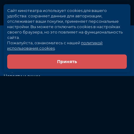
Сайт кинотеатра использует cookies для вашего
удобства: сохраняет данные для авторизации,
отслеживает ваши покупки, применяет персональные
настройки.
Вы можете отключить cookies в настройках
своего браузера, но это повлияет на функциональность
сайта.
Пожалуйста, ознакомьтесь с нашей
политикой
использования cookies
.
Принять
Расписание
Скоро в кино
Новости и акции
Рекламодателям
Партнеры
Служба поддержки
Вакансии
г. Иркутск, ул. Байкальская, 107
Кассы и бронирование:
581-855