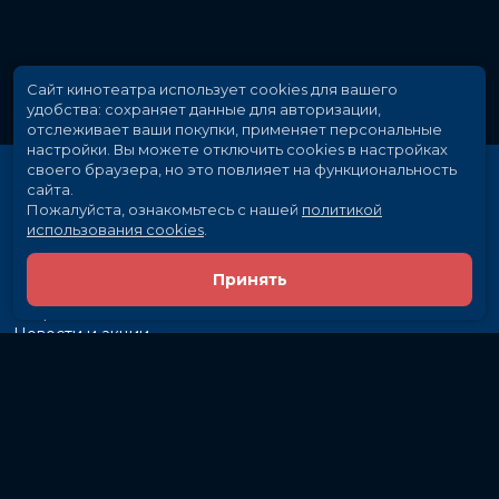
Сайт кинотеатра использует cookies для вашего
удобства: сохраняет данные для авторизации,
отслеживает ваши покупки, применяет персональные
настройки.
Вы можете отключить cookies в настройках
своего браузера, но это повлияет на функциональность
сайта.
Пожалуйста, ознакомьтесь с нашей
политикой
использования cookies
.
Принять
Расписание
Скоро в кино
Новости и акции
Рекламодателям
Партнеры
Служба поддержки
Вакансии
г. Иркутск, ул. Байкальская, 107
Кассы и бронирование:
581-855