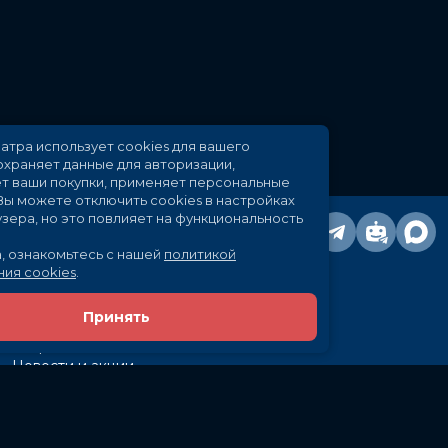
айт кинотеатра использует cookies для вашего
добства: сохраняет данные для авторизации,
тслеживает ваши покупки, применяет персональные
астройки.
Вы можете отключить cookies в настройках
воего браузера, но это повлияет на функциональность
айта.
ожалуйста, ознакомьтесь с нашей
политикой
спользования cookies
.
Принять
Расписание
Скоро в кино
Новости и акции
Рекламодателям
Партнеры
Служба поддержки
Вакансии