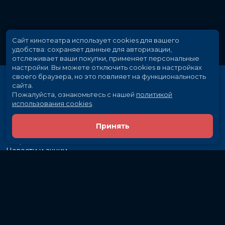
Сайт кинотеатра использует cookies для вашего
удобства: сохраняет данные для авторизации,
отслеживает ваши покупки, применяет персональные
настройки.
Вы можете отключить cookies в настройках
своего браузера, но это повлияет на функциональность
сайта.
Пожалуйста, ознакомьтесь с нашей
политикой
использования cookies
.
Принять
Расписание
Скоро в кино
Новости и акции
Рекламодателям
Партнеры
Служба поддержки
Вакансии
г. Иркутск, ул. Байкальская, 107
Кассы и бронирование:
581-855