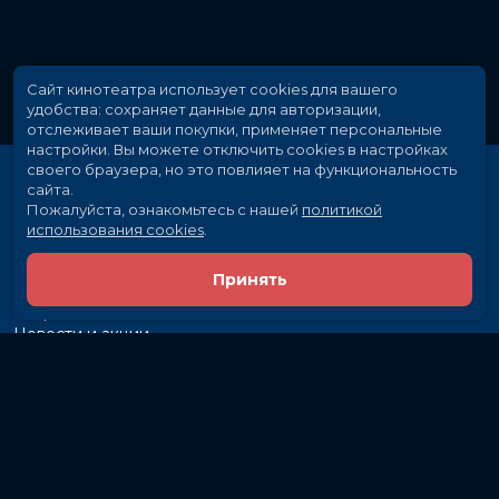
Сайт кинотеатра использует cookies для вашего
удобства: сохраняет данные для авторизации,
отслеживает ваши покупки, применяет персональные
настройки.
Вы можете отключить cookies в настройках
своего браузера, но это повлияет на функциональность
сайта.
Пожалуйста, ознакомьтесь с нашей
политикой
использования cookies
.
Принять
Расписание
Скоро в кино
Новости и акции
Рекламодателям
Партнеры
Служба поддержки
Вакансии
г. Иркутск, ул. Байкальская, 107
Кассы и бронирование:
581-855