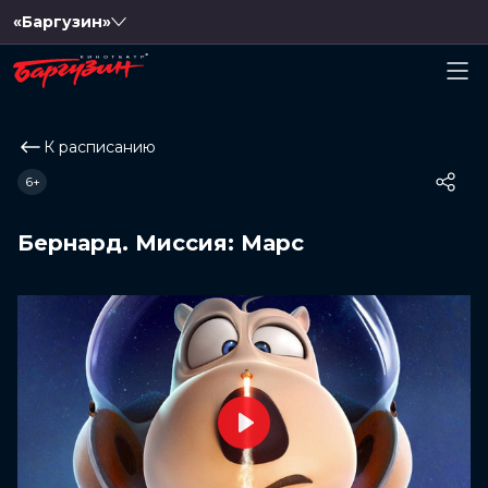
«Баргузин»
К расписанию
6+
Бернард. Миссия: Марс
Play