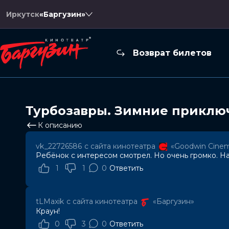
Иркутск
«Баргузин»
Возврат билетов
Турбозавры. Зимние приклю
К описанию
vk_22726586
с сайта кинотеатра
«Goodwin Cine
Ребёнок с интересом смотрел. Но очень громко. Н
1
1
0
Ответить
tLMaxik
с сайта кинотеатра
«Баргузин»
Краун!
0
3
0
Ответить