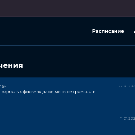
Расписание
чения
ma»
22.01.20
а взрослых фильмах даже меньше громкость
11.01.20