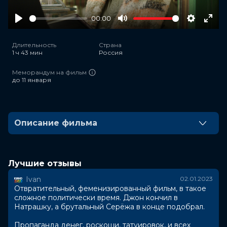
00:00
Play
Mute
Settings
Ente
full
Длительность
Страна
1 ч 43 мин
Россия
Меморандум на фильм
до 11 января
Описание фильма
Катя — ландшафтный дизайнер. 31 декабря она
развозит новогодние елки заказчикам. Последняя
елочка из невыполненного заказа могла бы стать
Лучшие отзывы
единственным Катиным гостем на Новый год, но
Ivan
02.01.2023
мама полна решимости познакомить дочь с молодым
Отвратительный, феменизированный фильм, в такое
человеком. Чтобы избежать этой участи, девушка
сложное политически время. Джон кончил в
соглашается встретить дядю своего соседа из
Натрашку, а брутальный Серёжа в конце подобрал.
Чикаго. И с этого момента для нее начинается самый
длинный день уходящего года: она заберет не того
Пропаганда денег, роскоши, татуировок, и всех