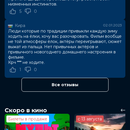
дядю из аэропорта, встретит мужчину, будет
низменных инстинктов.
скрываться от преследования бандитов… а в Новый
5
0
год снова окажется у своей елки, но одна ли?
Кира
02.01.2023
Оценка
7.3
/ 10 (213 629 голосов)
Люди которые по традиции привыкли каждую зиму
Год
2022
ходить на ёлки, хочу вас разочаровать. Фильм вообще
Страна
Россия
не той атмосферы ёлок, актёры переигрывают, сюжет
Слоган
«Доставка новогодних желаний»
выжат из пальца. Нет привычных актёров и
Режиссер
Александр Баршак
привычного новогоднего домашнего настроения в
фильме.
Актеры
Алина Алексеева, Павел Прилучный,
Крч *** не ходите.
Оскар Кучера, Гарик Сукачев,
Дмитрий Калихов
1
0
Продюсеры
Лика Бланк, Асмик Мовсисян,
Наталия Харыбина
Все отзывы
Сценаристы
Александр Баршак, Марина Ломтева
Жанр
комедия, семейный
Длительность
1 ч 43 мин
В прокате
с 29 декабря до 11 января
Скоро в кино
Меморандум
до 11 января
Билеты в продаже
с 13 августа