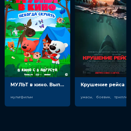
МУЛЬТ в кино. Выпуск №198. Некогда скучать (0+)
Крушен
мультфильм
ужасы, боевик, триллер