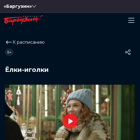
«Баргузин»
К расписанию
6+
Ёлки-иголки
Play