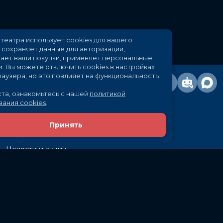
Сайт кинотеатра использует cookies для вашего
удобства: сохраняет данные для авторизации,
отслеживает ваши покупки, применяет персональные
настройки.
Вы можете отключить cookies в настройках
своего браузера, но это повлияет на функциональность
сайта.
Пожалуйста, ознакомьтесь с нашей
политикой
использования cookies
.
Принять
Расписание
Скоро в кино
Новости и акции
Рекламодателям
Партнеры
Служба поддержки
Вакансии
г. Иркутск, ул. Байкальская, 107
Кассы и бронирование:
581-855