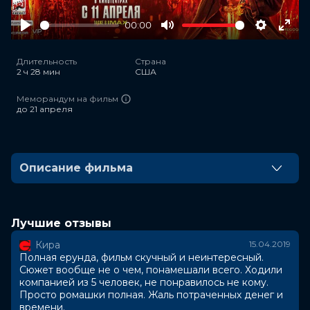
00:00
Play
Mute
Settings
Ente
full
Длительность
Страна
2 ч 28 мин
США
Меморандум на фильм
до 21 апреля
Описание фильма
Перезапуск популярной кинокомиксной франшизы.
На этот раз Хеллбою (Дэвид Харбор) предстоит
отправиться в Англию, чтобы спасти мир от
Лучшие отзывы
апокалипсиса, который собирается устроить супруга
Кира
15.04.2019
Мерлина - Кровавая королева Нимуэ (Милла
Полная ерунда, фильм скучный и неинтересный.
Йовович), мечтающая отомстить человечеству за
Сюжет вообще не о чем, понамешали всего. Ходили
века, проведенные ей в заточении. Но как бы
компанией из 5 человек, не понравилось не кому.
отчаянно не желал Хеллбой одолеть средневековое
Просто ромашки полная. Жаль потраченных денег и
зло, его битва с Кровавой королевой и армадой
времени.