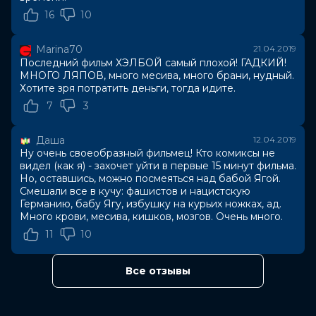
монстров сама по себе может привести к концу
16
10
света, которого наш герой и пытается избежать.
Marina70
21.04.2019
Режиссёр фильма - Нил Маршалл, известный по
Последний фильм ХЭЛБОЙ самый плохой! ГАДКИЙ!
работе над сериалом «Игра престолов» и хоррор-
МНОГО ЛЯПОВ, много месива, много брани, нудный.
триллером «Спуск». Сценарий написали Кристофер
Хотите зря потратить деньги, тогда идите.
Голден («Призраки альбиона: наследие»), создатель
7
3
Хеллбоя Майк Миньола и Эндрю Косби («Эврика»),
представившие зрителю мрачную и жестокую ленту,
балансирующую на грани между фильмом ужасов и
Даша
12.04.2019
кинокомиксом.
Ну очень своеобразный фильмец! Кто комиксы не
видел (как я) - захочет уйти в первые 15 минут фильма.
Но, оставшись, можно посмеяться над бабой Ягой.
Оценка
6.2
/ 10 (226 962 голоса)
Смешали все в кучу: фашистов и нацистскую
5.3
/ 10 (107 000 голосов)
Германию, бабу Ягу, избушку на курьих ножках, ад.
Год
2019
Много крови, месива, кишков, мозгов. Очень много.
Страна
США
11
10
Слоган
«Легенда возвращается»
Режиссер
Нил Маршалл
Актеры
Дэвид Харбор, Милла Йовович, Иэн
Все отзывы
МакШейн, Дэниэл Дэ Ким, Пенелопа
Митчелл, Саша Лэйн, Софи Оконедо,
Томас Хейден Чёрч, Брин Глисон,