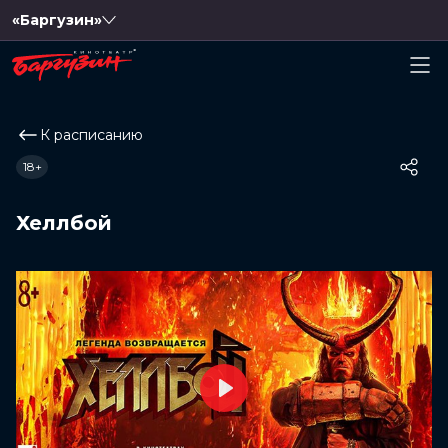
«Баргузин»
К расписанию
18+
Хеллбой
Play