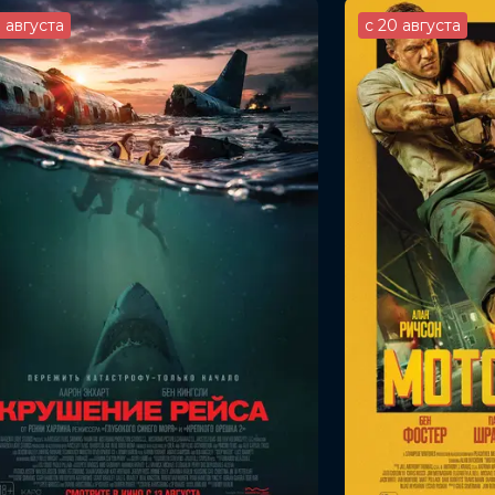
3 августа
с 20 августа
Голден Теллес, Анналиса Бассо, Жасмин
Чэпмен, Кэлли Мэрайя Табор, Майкл
Сара Сноу