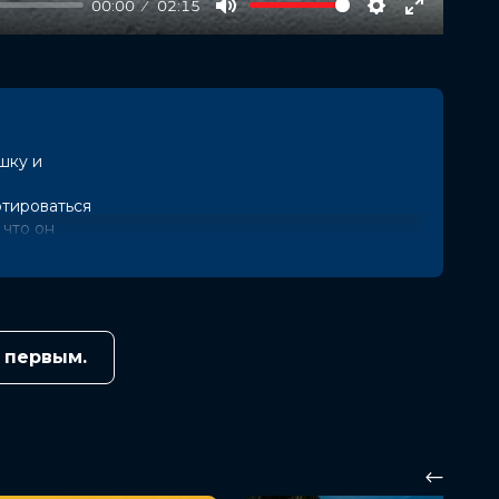
00:00
02:15
Mute
Settings
Enter
fullscree
шку и
ртироваться
 что он
, чтобы
самом деле,
 первым.
е
hing Awful
ернет-