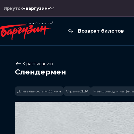
Иркутск
«Баргузин»
Возврат билетов
К расписанию
Слендермен
Длительность
1 ч 33 мин
Страна
США
Меморандум на фил