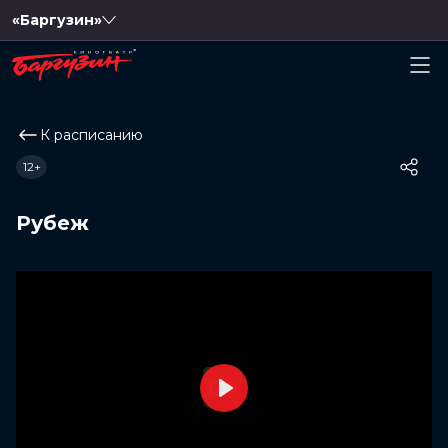
«Баргузин»
К расписанию
12+
Рубеж
Play