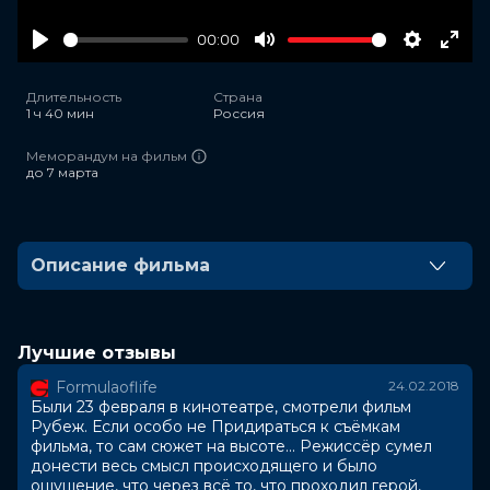
00:00
Play
Mute
Settings
Ente
full
Длительность
Страна
1 ч 40 мин
Россия
Меморандум на фильм
до 7 марта
Описание фильма
Успешный бизнесмен Михаил (Павел Прилучный),
герой фильма «Рубеж», привык во всем полагаться на
твердый расчет. В его жизни никогда не было место
Лучшие отзывы
для сентиментальности и любви. Но однажды
Formulaoflife
24.02.2018
Михаил встречает девушку, которая разрушает все
Были 23 февраля в кинотеатре, смотрели фильм
его представления о счастье и самом себе.
Рубеж. Если особо не Придираться к съёмкам
Их роковое знакомство влечет за собой
фильма, то сам сюжет на высоте... Режиссёр сумел
необъяснимые временные и пространственные
донести весь смысл происходящего и было
аномалии, вследствие которых герой оказывается в
ощущение, что через всё то, что проходил герой,