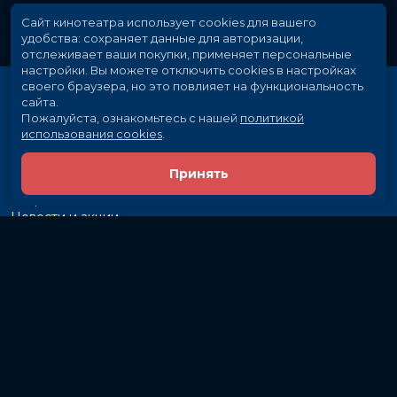
Сайт кинотеатра использует cookies для вашего
удобства: сохраняет данные для авторизации,
отслеживает ваши покупки, применяет персональные
настройки.
Вы можете отключить cookies в настройках
своего браузера, но это повлияет на функциональность
сайта.
Пожалуйста, ознакомьтесь с нашей
политикой
использования cookies
.
Принять
Расписание
Скоро в кино
Новости и акции
Рекламодателям
Партнеры
Служба поддержки
Вакансии
г. Иркутск, ул. Байкальская, 107
Кассы и бронирование:
581-855