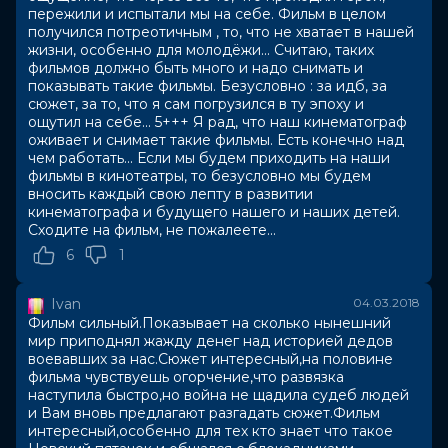
1941 году в эпицентре кровавой битвы за Ленинград.
пережили и испытали мы на себе. Фильм в целом
Чтобы вернуться в современную реальность, ему
получился потреотичным , то, что не хватает в нашей
жизни, особенно для молодёжи... Считаю, таких
предстоит пройти многоуровневое
фильмов должно быть много и надо снимать и
экзистенциальное испытание...
показывать такие фильмы. Безусловно : за идб, за
сюжет, за то, что я сам погрузился в ту эпоху и
Оценка
6.9
/ 10 (92 180 голосов)
ощутил на себе... 5+++ Я рад, что наш кинематограф
5.3
/ 10 (630 голосов)
оживает и снимает такие фильмы. Есть конечно над
Год
2017
чем работать... Если мы будем приходить на наши
фильмы в кинотеатры, то безусловно мы будем
Страна
Россия
вносить каждый свою лепту в развитии
Слоган
«Пройти сквозь время, чтобы спасти
кинематографа и будущего нашего и наших детей.
любовь»
Сходите на фильм, не пожалеете...
Режиссер
Дмитрий Тюрин
6
1
Актеры
Павел Прилучный, Станислав
Дужников, Кристина Бродская,
Александр Коршунов, Виктор
Ivan
04.03.2018
Добронравов, Игорь Скляр, Дмитрий
Фильм сильный.Показывает на сколько нынешний
Куличков, Александр Соколовский,
мир приподнял жажду денег над историей дедов
Семен Трескунов, Кирилл Кяро
воевавших за нас.Сюжет интересный,на половине
фильма чувствуешь огорчение,что развязка
Продюсеры
Джаник Файзиев, Рафаел
наступила быстро,но война не щадила судеб людей
Минасбекян, Павел Степанов
и Вам вновь предлагают разгадать сюжет.Фильм
Сценаристы
Александр Шевцов
интересный,особенно для тех кто знает что такое
Жанр
военный, драма, приключения,