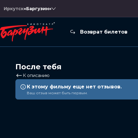
Иркутск
«Баргузин»
Возврат билетов
После тебя
К описанию
К этому фильму еще нет отзывов.
Ваш отзыв может быть первым.