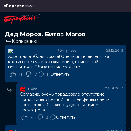
«Баргузин»
Дед Мороз. Битва Магов
К описанию
Solgasss
26.12.2016
Хорошая добрая сказка! Очень интеллигентная
картина без уже ,к сожалению, привычной
пошлятины. Обязательно сходите.
11
7
1
Ответить
Ine55a
03.01.2017
Согласна, очень порадовало отсутствие
пошлятины. Дочке 7 лет и ей фильм очень
понравился. Я тоже с удовольствием
посмотрела.
4
3
Ответить