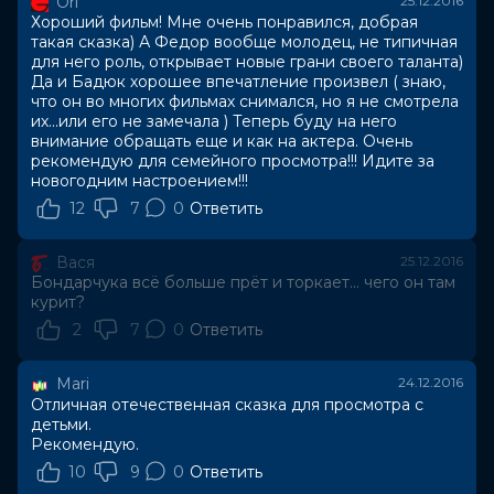
Ori
25.12.2016
Хороший фильм! Мне очень понравился, добрая
такая сказка) А Федор вообще молодец, не типичная
для него роль, открывает новые грани своего таланта)
Да и Бадюк хорошее впечатление произвел ( знаю,
что он во многих фильмах снимался, но я не смотрела
их...или его не замечала ) Теперь буду на него
внимание обращать еще и как на актера. Очень
рекомендую для семейного просмотра!!! Идите за
новогодним настроением!!!
12
7
0
Ответить
Вася
25.12.2016
Бондарчука всё больше прёт и торкает... чего он там
курит?
2
7
0
Ответить
Mari
24.12.2016
Отличная отечественная сказка для просмотра с
детьми.
Рекомендую.
10
9
0
Ответить