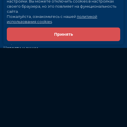
настройки.
Вы можете отключить cookies в настройках
своего браузера, но это повлияет на функциональность
сайта.
Пожалуйста, ознакомьтесь с нашей
политикой
использования cookies
.
Принять
Расписание
Скоро в кино
Новости и акции
Рекламодателям
Партнеры
Служба поддержки
Вакансии
г. Иркутск, ул. Байкальская, 107
Кассы и бронирование:
581-855
Разработка сайта «Nikolas Group»