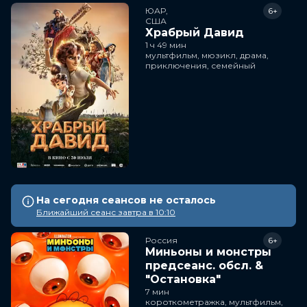
ЮАР,

6+
США
Храбрый Давид
1 ч 49 мин
мультфильм, мюзикл, драма,
приключения, семейный
На сегодня сеансов не осталось
Ближайший сеанс завтра в 10:10
Россия
6+
Миньоны и монстры
предсеанс. обсл. &
"Остановка"
7 мин
короткометражка, мультфильм,