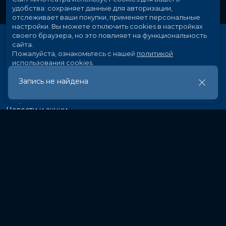
удобства: сохраняет данные для авторизации,
отслеживает ваши покупки, применяет персональные
настройки.
Вы можете отключить cookies в настройках
своего браузера, но это повлияет на функциональность
сайта.
Пожалуйста, ознакомьтесь с нашей
политикой
использования cookies
.
Запись не найдена
Принять
Расписание
Скоро в кино
Новости и акции
Рекламодателям
Партнеры
Служба поддержки
Вакансии
г. Иркутск, ул. Байкальская, 107
Кассы и бронирование:
581-855