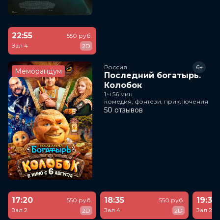
22:55
550 руб.
Зал 4
2D
Россия
6+
Меморандум
Последний богатырь.
Колобок
1 ч 56 мин
комедия, фэнтези, приключения
50 отзывов
17:20
18:35
19:30
550 руб.
550 руб.
Зал 2
Зал 4
Зал 2
2D
2D