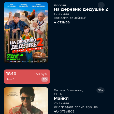
Россия
6+
На деревню дедушке 2
1 ч 33 мин
комедия, семейный
4 отзыва
18:10
550 руб.
Зал 3
2D
Великобритания,

18+
США
Майкл
2 ч 13 мин
биография, драма, музыка
48 отзывов