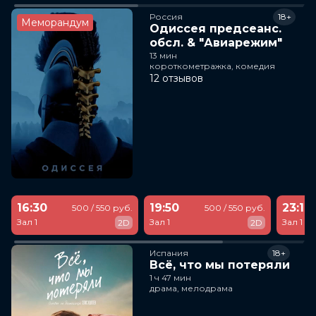
Россия
18+
Меморандум
Одиссея предсеанс.
обсл. & "Авиарежим"
13 мин
короткометражка, комедия
12 отзывов
16:30
19:50
23:10
500 / 550 руб.
500 / 550 руб.
Зал 1
Зал 1
Зал 1
2D
2D
Испания
18+
Всё, что мы потеряли
1 ч 47 мин
драма, мелодрама