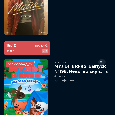
16:10
550 руб.
Зал 4
2D
Россия
0+
Меморандум
МУЛЬТ в кино. Выпуск
№198. Некогда скучать
46 мин
мультфильм