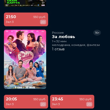
21:50
550 руб.
Зал 3
2D
Россия
16+
За любовь
1 ч 32 мин
мелодрама, комедия, фэнтези
1 отзыв
20:05
23:45
550 руб.
550 руб.
Зал 3
Зал 3
2D
2D