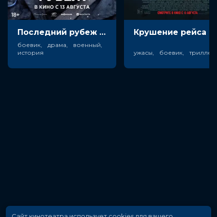
Последний рубеж (18+)
Крушен
боевик, драма, военный,
история
ужасы, боевик, триллер
Сайт кинотеатра использует cookies для вашего