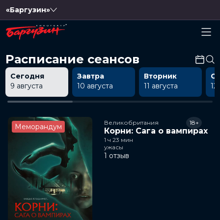
«Баргузин»
Расписание сеансов
Сегодня
Завтра
Вторник
С
9 августа
10 августа
11 августа
12
Великобритания
18+
Меморандум
Корни: Сага о вампирах
1 ч 23 мин
ужасы
1 отзыв