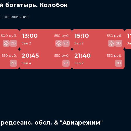
й богатырь. Колобок
и, приключения
13:00
15:10
1
500 руб.
550 руб.
550 руб.
2D
Зал 2
2D
Зал 2
2D
За
20:45
21:40
550 руб.
550 руб.
550 руб.
2D
Зал 4
2D
Зал 2
2D
редсеанс. обсл. & "Авиарежим"