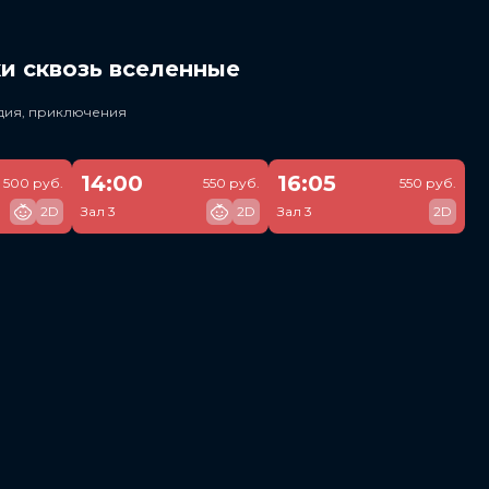
и сквозь вселенные
едия, приключения
14:00
16:05
500 руб.
550 руб.
550 руб.
2D
Зал 3
2D
Зал 3
2D