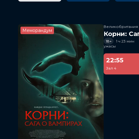
Великобритания
Меморандум
Корни: Са
18+
1 ч 23 мин
ужасы
22:55
Зал 4