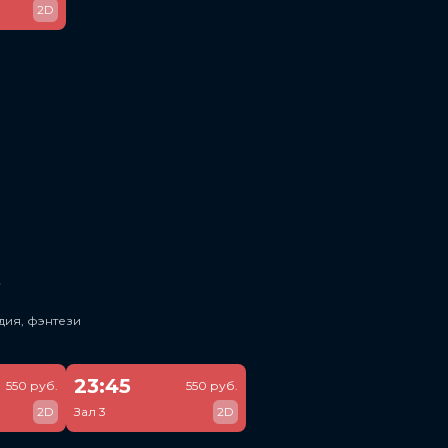
2D
ь
дия, фэнтези
23:45
550 руб.
550 руб.
2D
Зал 3
2D