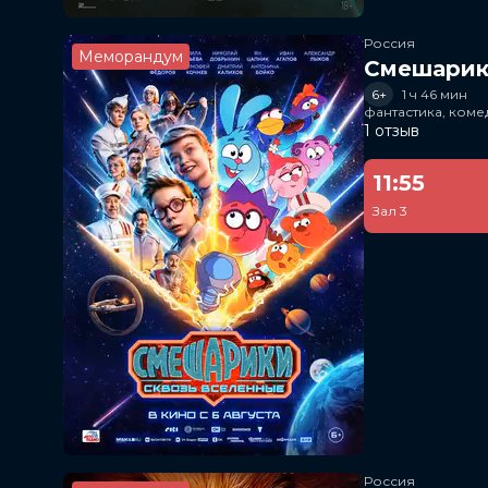
Россия
Меморандум
Смешарик
6+
1 ч 46 мин
фантастика, ком
1 отзыв
11:55
Зал 3
Россия