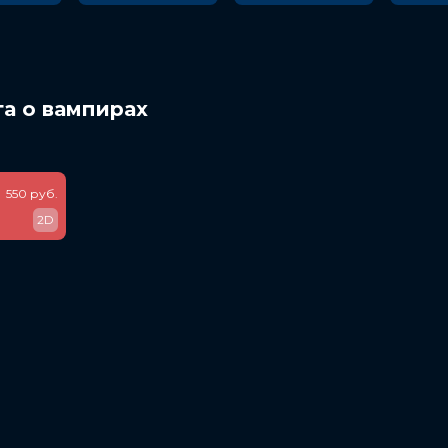
га о вампирах
550 руб.
2D