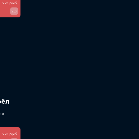
550 руб.
2D
рёл
ия
550 руб.