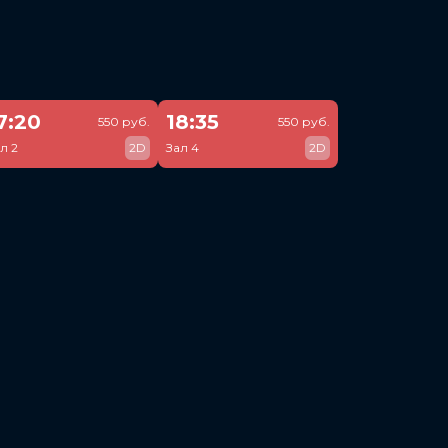
7:20
18:35
550 руб.
550 руб.
л 2
2D
Зал 4
2D