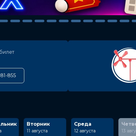
билет
581-855
льник
Вторник
Среда
Четв
а
11 августа
12 августа
13 авг