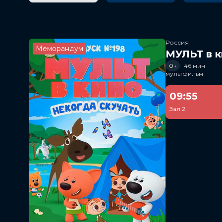
Россия
Меморандум
МУЛЬТ в к
0+
46 мин
мультфильм
09:55
Зал 2