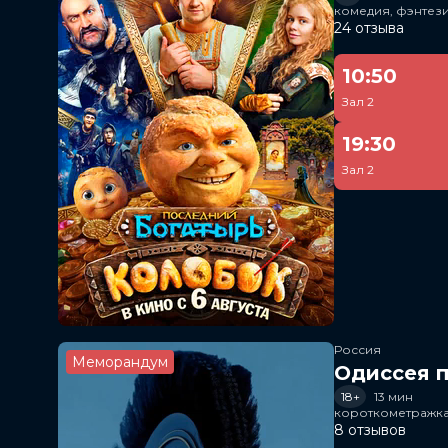
комедия, фэнтез
24 отзыва
10:50
Зал 2
19:30
Зал 2
Россия
Меморандум
Одиссея п
18+
13 мин
короткометражка
8 отзывов