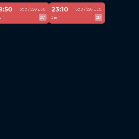
9:50
23:10
500 / 550 руб.
500 / 550 руб.
л 1
2D
Зал 1
2D