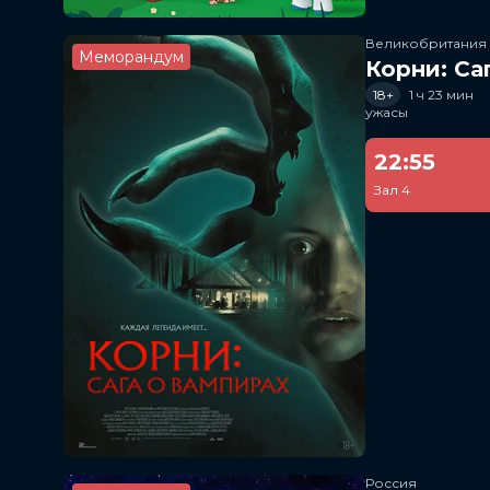
Великобритания
Меморандум
Корни: Са
18+
1 ч 23 мин
ужасы
22:55
Зал 4
Россия