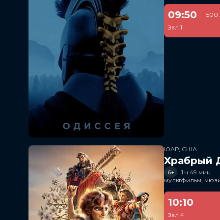
09:50
500 
Зал 1
ЮАР, США
Храбрый 
6+
1 ч 49 мин
мультфильм, мюз
10:10
Зал 4