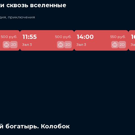
и сквозь вселенные
едия, приключения
11:55
14:00
1
500 руб.
500 руб.
550 руб.
2D
Зал 3
2D
Зал 3
2D
За
й богатырь. Колобок