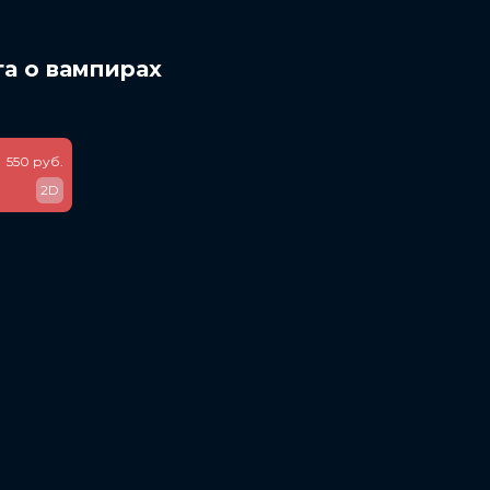
га о вампирах
550 руб.
2D