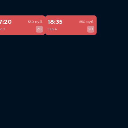
7:20
18:35
550 руб.
550 руб.
л 2
2D
Зал 4
2D