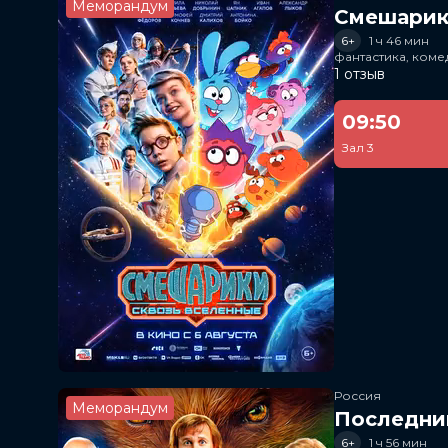
Меморандум
Смешарик
6+
1 ч 46 мин
фантастика, ком
1 отзыв
09:50
Зал 3
Россия
Меморандум
Последни
6+
1 ч 56 мин