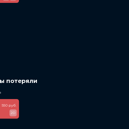
мы потеряли
а
550 руб.
2D