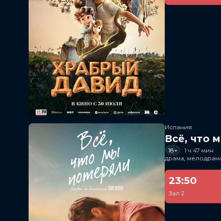
Испания
Всё, что 
18+
1 ч 47 мин
драма, мелодрам
23:50
Зал 2