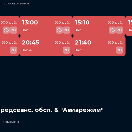
и, приключения
13:00
15:10
1
500 руб.
550 руб.
550 руб.
2D
Зал 2
2D
Зал 2
2D
За
20:45
21:40
550 руб.
550 руб.
550 руб.
2D
Зал 4
2D
Зал 2
2D
редсеанс. обсл. & "Авиарежим"
, комедия