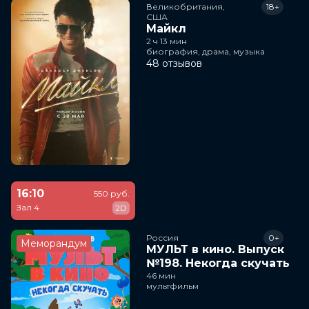
Великобритания,

18+
США
Майкл
2 ч 13 мин
биография, драма, музыка
48 отзывов
16:10
550 руб.
Зал 4
2D
Россия
0+
Меморандум
МУЛЬТ в кино. Выпуск
№198. Некогда скучать
46 мин
мультфильм