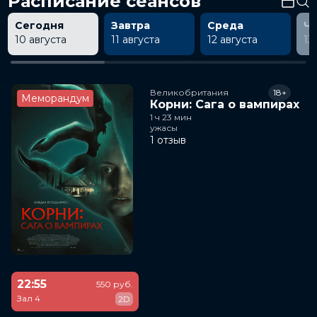
Расписание сеансов
Сегодня
Завтра
Среда
Ч
10 августа
11 августа
12 августа
13
Великобритания
18+
Меморандум
Корни: Сага о вампирах
1 ч 23 мин
ужасы
1 отзыв
22:55
550 руб.
Зал 4
2D