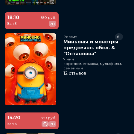
18:10
550 руб.
Зал 3
2D
Россия
6+
Миньоны и монстры
предсеанс. обсл. &
"Остановка"
7 мин
короткометражка, мультфильм,
семейный
12 отзывов
14:20
550 руб.
Зал 4
2D