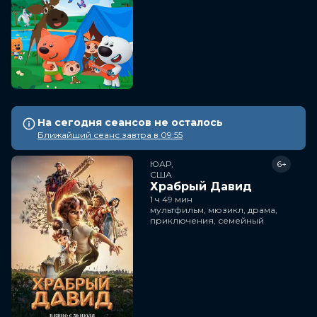
На сегодня сеансов не осталось
Ближайший сеанс завтра в 09:55
ЮАР,

6+
США
Храбрый Давид
1 ч 49 мин
мультфильм, мюзикл, драма,
приключения, семейный