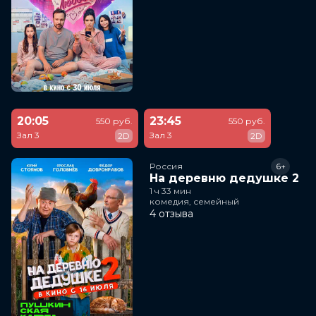
20:05
23:45
550 руб.
550 руб.
Зал 3
Зал 3
2D
2D
Россия
6+
На деревню дедушке 2
1 ч 33 мин
комедия, семейный
4 отзыва