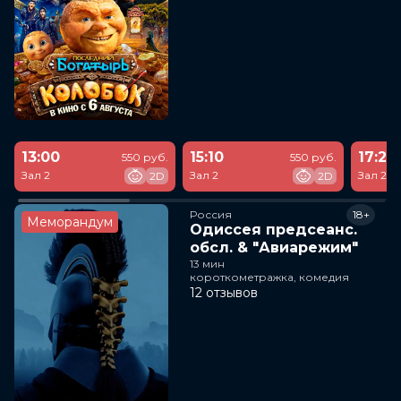
13:00
15:10
17:20
550 руб.
550 руб.
Зал 2
Зал 2
Зал 2
2D
2D
Россия
18+
Меморандум
Одиссея предсеанс.
обсл. & "Авиарежим"
13 мин
короткометражка, комедия
12 отзывов