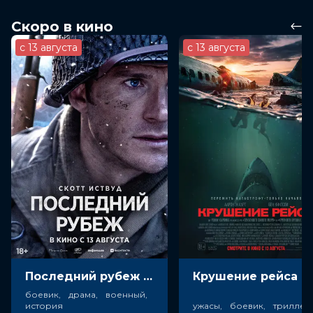
Скоро в кино
с 13 августа
с 13 августа
Последний рубеж (18+)
Крушен
боевик, драма, военный,
история
ужасы, боевик, триллер