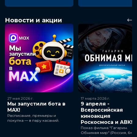
Новости и акции
27 мая 2026
г.
17 марта 2026
г.
Мы запустили бота в
9 апреля -
MAX!
Всероссийская
Расписание, премьеры и
киноакция
покупка — в пару касаний.
Роскосмоса и АВК!
Показ фильма "Гагарин.
Обнимая мир" (Россия, 6+, 3