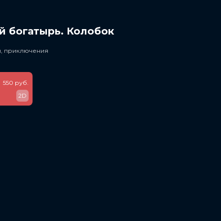
й богатырь. Колобок
и, приключения
550 руб.
2D