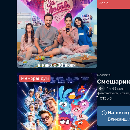
Зал 3
Россия
Меморандум
Смешарик
6+
1 ч 46 мин
фантастика, ком
1 отзыв
На сего
Ближайший