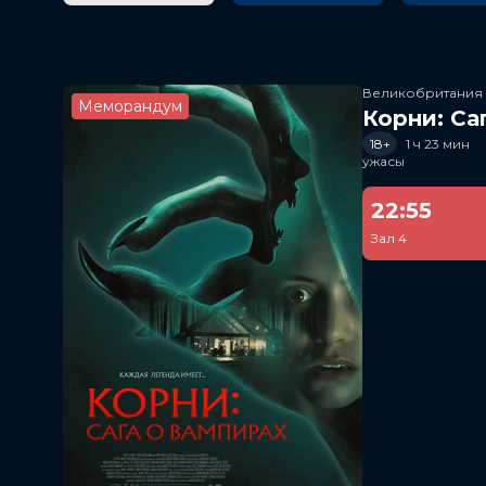
Великобритания
Меморандум
Корни: Са
18+
1 ч 23 мин
ужасы
22:55
Зал 4