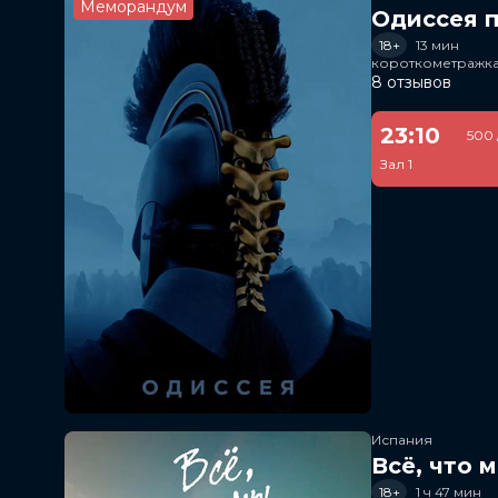
Меморандум
Одиссея п
18+
13 мин
короткометражка
8 отзывов
23:10
500 
Зал 1
Испания
Всё, что 
18+
1 ч 47 мин