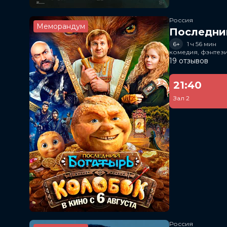
Россия
Меморандум
Последни
6+
1 ч 56 мин
комедия, фэнтез
19 отзывов
21:40
Зал 2
Россия