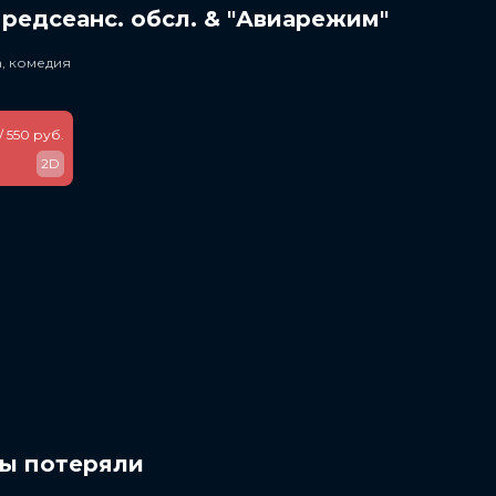
редсеанс. обсл. & "Авиарежим"
, комедия
/ 550 руб.
2D
мы потеряли