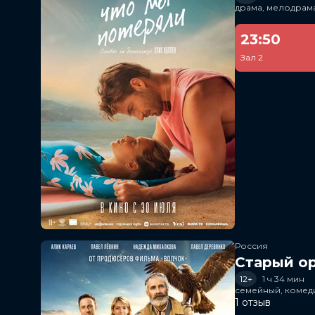
драма, мелодрам
23:50
Зал 2
Россия
Старый о
12+
1 ч 34 мин
семейный, комед
1 отзыв