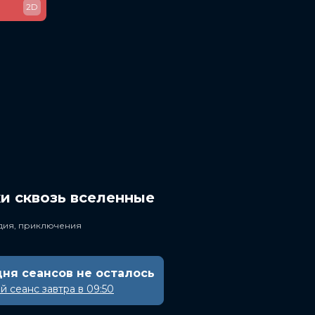
2D
и сквозь вселенные
едия, приключения
дня сеансов не осталось
 сеанс завтра в 09:50