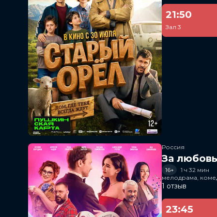
21:50
Зал 3
Россия
За любов
16+
1 ч 32 мин
мелодрама, коме
1 отзыв
23:45