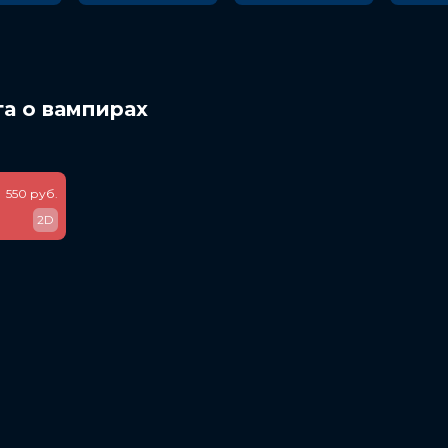
га о вампирах
550 руб.
2D