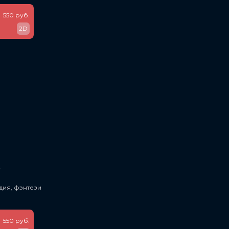
550 руб.
2D
ь
дия, фэнтези
550 руб.