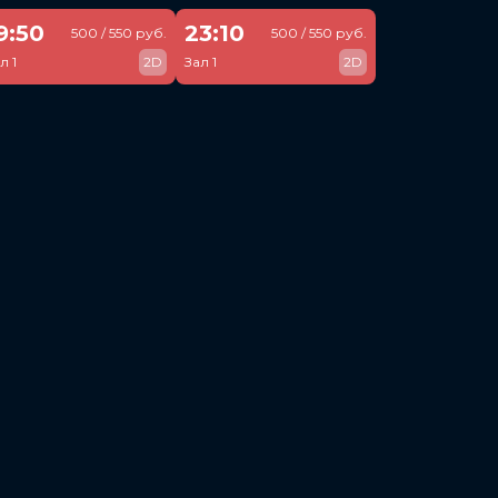
9:50
23:10
500 / 550 руб.
500 / 550 руб.
л 1
2D
Зал 1
2D