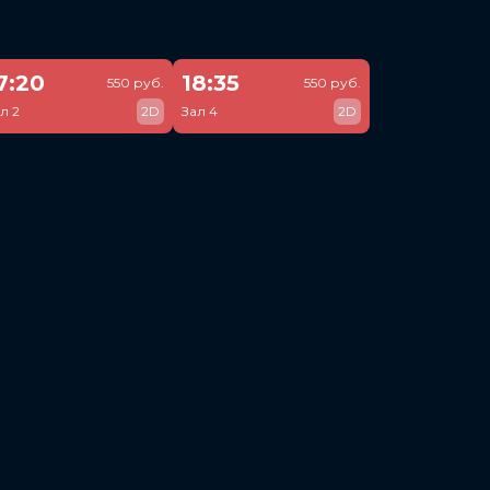
7:20
18:35
550 руб.
550 руб.
л 2
2D
Зал 4
2D