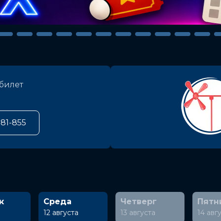
билет
581-855
к
Среда
Четверг
Пятн
а
12 августа
13 августа
14 авг