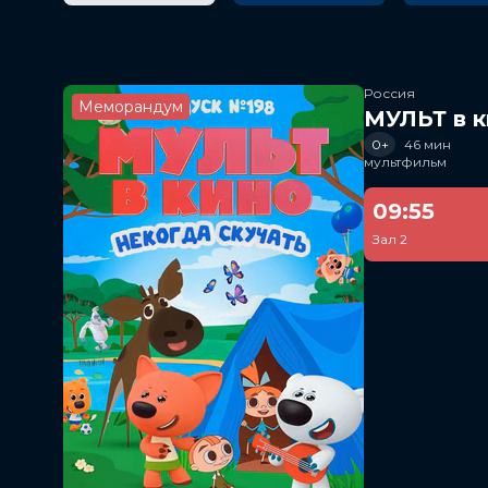
Россия
Меморандум
МУЛЬТ в к
0+
46 мин
мультфильм
09:55
Зал 2