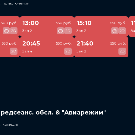
и, приключения
13:00
15:10
1
500 руб.
550 руб.
550 руб.
2D
Зал 2
2D
Зал 2
2D
За
20:45
21:40
550 руб.
550 руб.
550 руб.
2D
Зал 4
2D
Зал 2
2D
редсеанс. обсл. & "Авиарежим"
, комедия