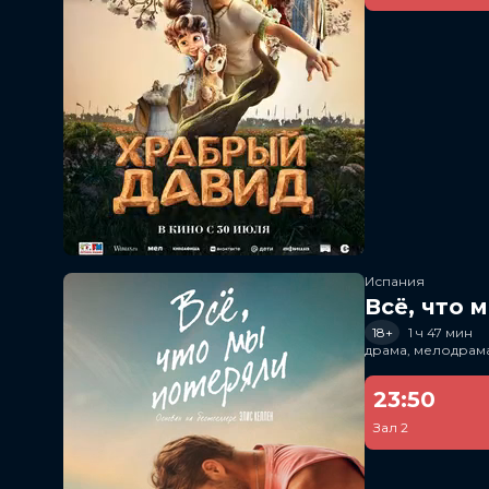
Испания
Всё, что 
18+
1 ч 47 мин
драма, мелодрам
23:50
Зал 2