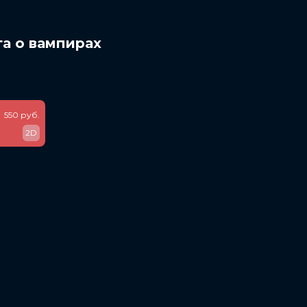
га о вампирах
550 руб.
2D