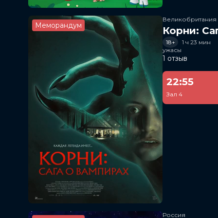
Великобритания
Меморандум
Корни: Са
18+
1 ч 23 мин
ужасы
1 отзыв
22:55
Зал 4
Россия