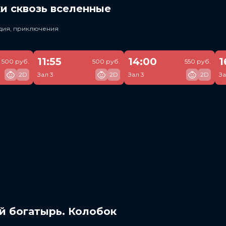
и сквозь вселенные
едия, приключения
11:55
14:00
1
500 руб.
500 руб.
550 руб.
2D
Зал 3
2D
Зал 3
2D
За
й богатырь. Колобок