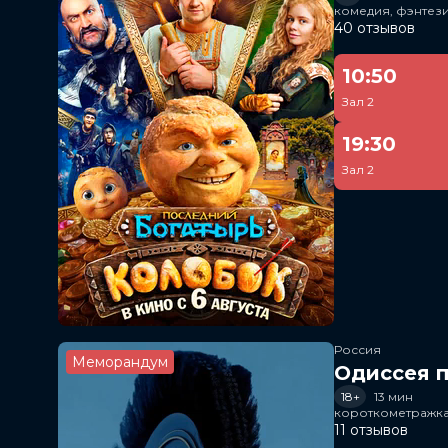
комедия, фэнтез
40 отзывов
10:50
Зал 2
19:30
Зал 2
Россия
Меморандум
Одиссея п
18+
13 мин
короткометражка
11 отзывов