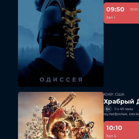
09:50
500 
Зал 1
ЮАР, США
Храбрый 
6+
1 ч 49 мин
мультфильм, мюз
10:10
Зал 4