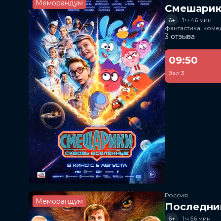
Меморандум
Смешарик
6+
1 ч 46 мин
фантастика, ком
3 отзыва
09:50
Зал 3
Россия
Меморандум
Последни
6+
1 ч 56 мин