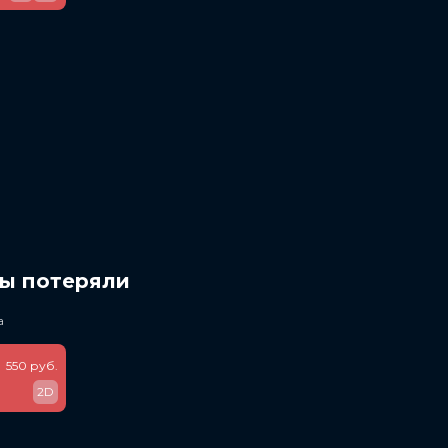
мы потеряли
а
550 руб.
2D