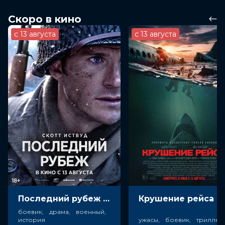
Скоро в кино
с 13 августа
с 13 августа
Последний рубеж (18+)
Крушен
боевик, драма, военный,
история
ужасы, боевик, триллер