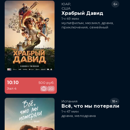
ЮАР,

6+
США
Храбрый Давид
1 ч 49 мин
мультфильм, мюзикл, драма,
приключения, семейный
10:10
500 руб.
Зал 4
2D
Испания
18+
Всё, что мы потеряли
1 ч 47 мин
драма, мелодрама