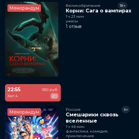
Великобритания
18+
Меморандум
Корни: Сага о вампирах
1 ч 23 мин
ужасы
1 отзыв
22:55
550 руб.
Зал 4
2D
Россия
6+
Меморандум
Смешарики сквозь
вселенные
1 ч 46 мин
фантастика, комедия,
приключения