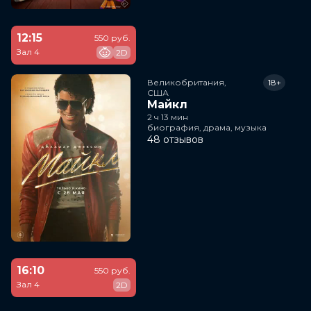
12:15
550 руб.
Зал 4
2D
Великобритания,

18+
США
Майкл
2 ч 13 мин
биография, драма, музыка
48 отзывов
16:10
550 руб.
Зал 4
2D