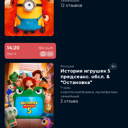
семейный
12 отзывов
14:20
550 руб.
Зал 4
2D
Россия
6+
История игрушек 5
предсеанс. обсл. &
"Остановка"
7 мин
короткометражка, мультфильм,
семейный
3 отзыва