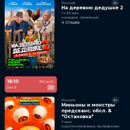
Россия
6+
На деревню дедушке 2
1 ч 33 мин
комедия, семейный
4 отзыва
18:10
550 руб.
Зал 3
2D
Россия
6+
Миньоны и монстры
предсеанс. обсл. &
"Остановка"
7 мин
короткометражка, мультфильм,