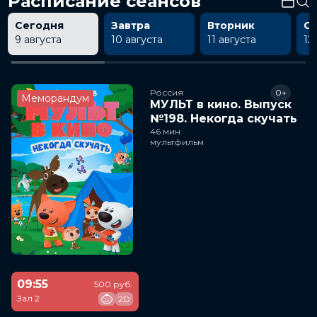
Расписание сеансов
Сегодня
Завтра
Вторник
С
9 августа
10 августа
11 августа
12
Россия
0+
Меморандум
МУЛЬТ в кино. Выпуск
№198. Некогда скучать
46 мин
мультфильм
09:55
500 руб.
Зал 2
2D