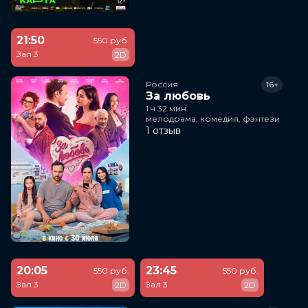
21:50
550 руб.
Зал 3
2D
Россия
16+
За любовь
1 ч 32 мин
мелодрама, комедия, фэнтези
1 отзыв
20:05
23:45
550 руб.
550 руб.
Зал 3
Зал 3
2D
2D