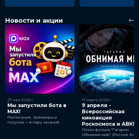
Новости и акции
27 мая 2026
г.
17 марта 2026
г.
Мы запустили бота в
9 апреля -
MAX!
Всероссийская
Расписание, премьеры и
киноакция
покупка — в пару касаний.
Роскосмоса и АВК!
Показ фильма "Гагарин.
Обнимая мир" (Россия, 6+, 3