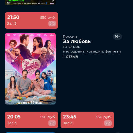
21:50
550 руб.
Зал 3
2D
Россия
16+
За любовь
1 ч 32 мин
мелодрама, комедия, фэнтези
1 отзыв
20:05
23:45
550 руб.
550 руб.
Зал 3
Зал 3
2D
2D