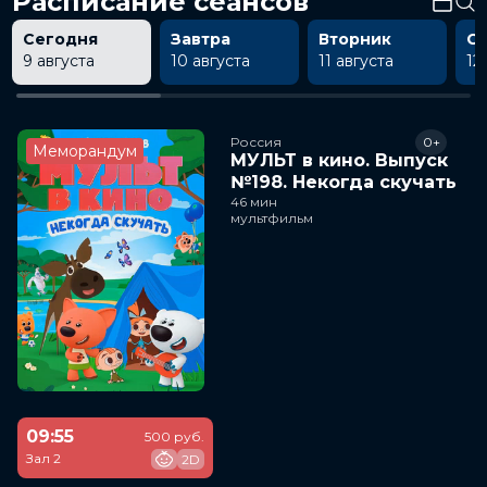
Расписание сеансов
Сегодня
Завтра
Вторник
С
9 августа
10 августа
11 августа
12
Россия
0+
Меморандум
МУЛЬТ в кино. Выпуск
№198. Некогда скучать
46 мин
мультфильм
09:55
500 руб.
Зал 2
2D