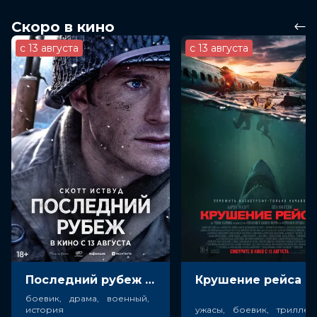
Скоро в кино
с 13 августа
с 13 августа
Последний рубеж (18+)
Крушен
боевик, драма, военный,
история
ужасы, боевик, триллер