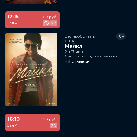
12:15
550 руб.
Зал 4
2D
Великобритания,

18+
США
Майкл
2 ч 13 мин
биография, драма, музыка
48 отзывов
16:10
550 руб.
Зал 4
2D