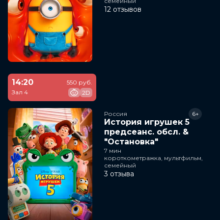
семейный
12 отзывов
14:20
550 руб.
Зал 4
2D
Россия
6+
История игрушек 5
предсеанс. обсл. &
"Остановка"
7 мин
короткометражка, мультфильм,
семейный
3 отзыва