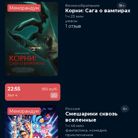
Великобритания
18+
Меморандум
Корни: Сага о вампирах
1 ч 23 мин
ужасы
1 отзыв
22:55
550 руб.
Зал 4
2D
Россия
6+
Меморандум
Смешарики сквозь
вселенные
1 ч 46 мин
фантастика, комедия,
приключения