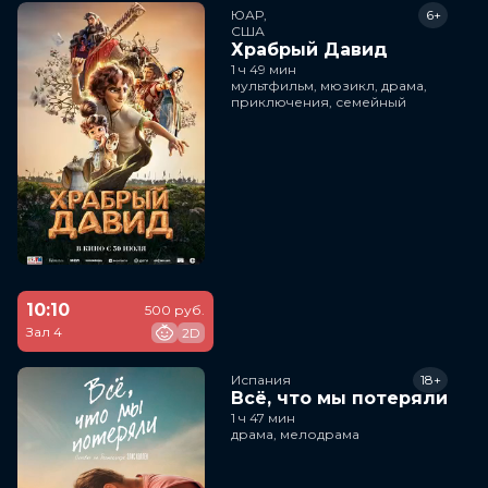
ЮАР,

6+
США
Храбрый Давид
1 ч 49 мин
мультфильм, мюзикл, драма,
приключения, семейный
10:10
500 руб.
Зал 4
2D
Испания
18+
Всё, что мы потеряли
1 ч 47 мин
драма, мелодрама