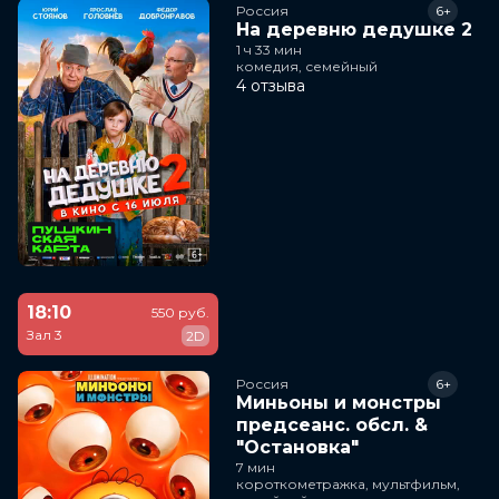
Россия
6+
На деревню дедушке 2
1 ч 33 мин
комедия, семейный
4 отзыва
18:10
550 руб.
Зал 3
2D
Россия
6+
Миньоны и монстры
предсеанс. обсл. &
"Остановка"
7 мин
короткометражка, мультфильм,