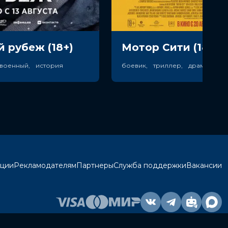
 рубеж (18+)
Мотор Сити (18+)
 военный, история
кции
Рекламодателям
Партнеры
Служба поддержки
Вакансии