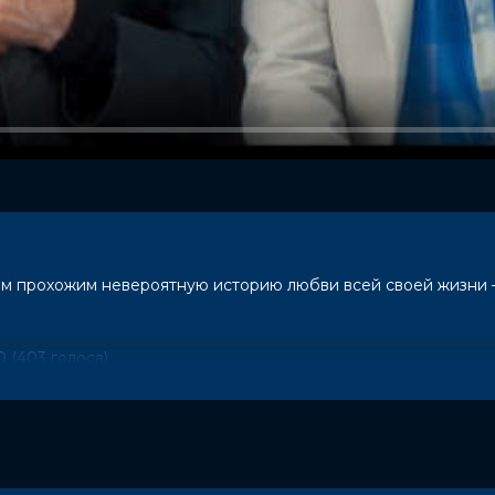
ым прохожим невероятную историю любви всей своей жизни
10 (403 голоса)
, Ляйсан Утяшева, Павел Воля, Ольга
 Борис Ханчалян