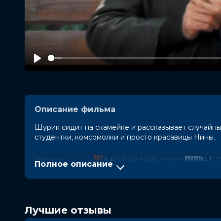
Play
Описание фильма
Шурик сидит на скамейке и рассказывает случайн
студентки, комсомолки и просто красавицы Нины.
Оценка
6.4
/ 10 (433 474 голоса)
4.1
/ 
Полное описание
Год
2025
Страна
Россия
Режиссер
Роман Ким, Миша Семичев
Актеры
Тимур Батрутдинов, Марина Кравец
Лучшие отзывы
Бузова
Продюсеры
Тина Канделаки, Аркадий Водахов,