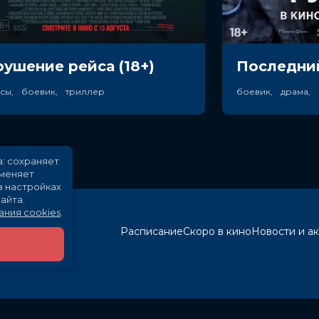
рушение рейса (18+)
Последний
асы, боевик, триллер
боевик, драма,
а: сохраняет
именяет
в настройках
айта.
ания cookies
.
Расписание
Скоро в кино
Новости и а