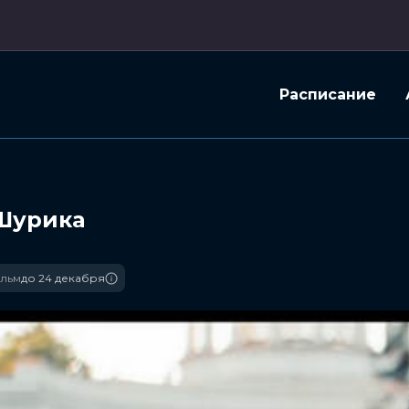
Расписание
Шурика
льм
до 24 декабря