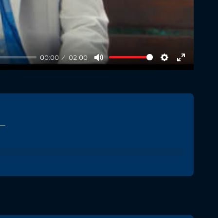
00:00
02:00
Mute
Settings
Enter
fullscree
 —