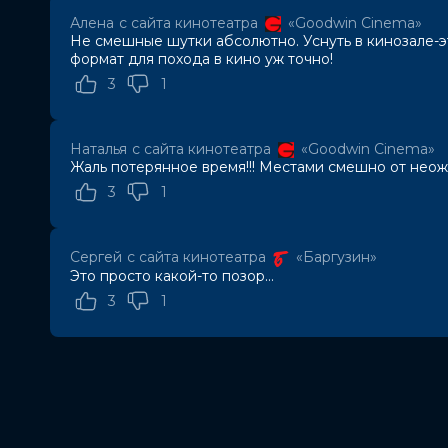
Сценаристы
Андрей Шелков, Максим Ткаченко
Алена
с сайта кинотеатра
«Goodwin Cinema»
Жанр
комедия
Не смешные шутки абсолютно. Уснуть в кинозале-э
Длительность
2 ч 3 мин
формат для похода в кино уж точно!
В прокате
с 11 декабря до 30 декабря
3
1
Меморандум
до 24 декабря
Наталья
с сайта кинотеатра
«Goodwin Cinema»
Жаль потерянное время!!! Местами смешно от неожи
3
1
Сергей
с сайта кинотеатра
«Баргузин»
Это просто какой-то позор...
3
1