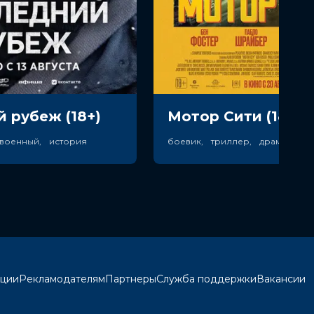
 рубеж (18+)
Мотор Сити (18+)
 военный, история
кции
Рекламодателям
Партнеры
Служба поддержки
Вакансии