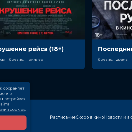
рушение рейса (18+)
Последний
асы, боевик, триллер
боевик, драма,
а: сохраняет
именяет
в настройках
айта.
ания cookies
.
Расписание
Скоро в кино
Новости и а