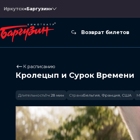
Иркутск
«Баргузин»
Возврат билетов
К расписанию
Кролецып и Сурок Времени
Длительность
1 ч 28 мин
Страна
Бельгия, Франция, США
М