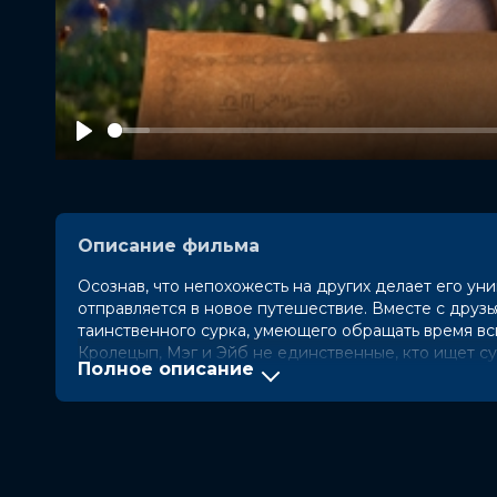
Play
Описание фильма
Осознав, что непохожесть на других делает его у
отправляется в новое путешествие. Вместе с друз
таинственного сурка, умеющего обращать время вс
Кролецып, Мэг и Эйб не единственные, кто ищет су
Полное описание
Оценка
8.1
/ 10 (17 071 голос)
Год
2025
Страна
Бельгия, Франция, США
Режиссер
Бенжамен Муске
Актеры
Лайла Берзиньш, Джо Охман, Джор