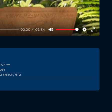
00:00
01:34
Mute
Settings
Enter
fullscree
енок —
щет
няется, что