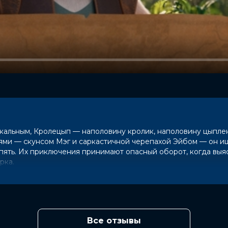
никальным, Кролецып — наполовину кролик, наполовину цыпл
ьями — скунсом Мэг и саркастичной черепахой Эйбом — он и
пять. Их приключения принимают опасный оборот, когда выяс
рка.
Все отзывы
дан Тартаков, Кристофер Басс