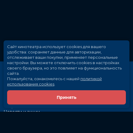
Сайт кинотеатра использует cookies для вашего
удобства: сохраняет данные для авторизации,
отслеживает ваши покупки, применяет персональные
настройки.
Вы можете отключить cookies в настройках
своего браузера, но это повлияет на функциональность
сайта.
Пожалуйста, ознакомьтесь с нашей
политикой
использования cookies
.
Принять
Расписание
Скоро в кино
Новости и акции
Рекламодателям
Партнеры
Служба поддержки