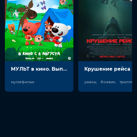
МУЛЬТ в кино. Выпуск №198. Некогда скучать (0+)
Крушен
мультфильм
ужасы, боевик, триллер