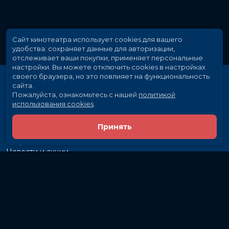
Сайт кинотеатра использует cookies для вашего
удобства: сохраняет данные для авторизации,
отслеживает ваши покупки, применяет персональные
настройки.
Вы можете отключить cookies в настройках
своего браузера, но это повлияет на функциональность
сайта.
Пожалуйста, ознакомьтесь с нашей
политикой
использования cookies
.
Принять
Расписание
Скоро в кино
Новости и акции
Рекламодателям
Партнеры
Служба поддержки
Вакансии
г. Иркутск, ул. Байкальская, 107
Кассы и бронирование:
581-855