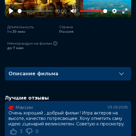
00:00
Play
Mute
Settings
Ente
full
Длительность
Страна
1 ч 39 мин
Россия
Меморандум на фильм
до 7 мая
Описание фильма
Рома — типичный авантюрист, но многое в его жизни
не складывается: развод, проблемы с бизнесом. От
отчаяния и в надежде расплатиться с долгами он
Лучшие отзывы
решается на обман и вписывает себя в завещание
Максим
03.05.2025
одинокого старика, соседа по даче. Рома даже не
Очень хороший , добрый фильм ! Игра актеров на
подозревает, что вместе с домом и участком
высоте, качество потрясающее. Хочу отметить саму
получит… четырех живых гномов.
идею ,сценарий великолепен .Советую к просмотру.
3
0
Но вместо добродушных помощников он