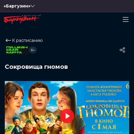
«Баргузин»
К расписанию
6+
Сокровища гномов
Play