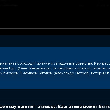
Диканька происходят жуткие и загадочные убийства. К их ра
ича Гуро (Олег Меньшиков). За несколько дней до отбытия и
м писарем Николаем Гоголем (Александр Петров), который п
ми Гоголя, Яков Петрович берет Николая Васильевича с соб
Гоголь даже не догадывается, что вскоре ему предстоит всту
 свою первую любовь и написать одну из самых удивительных
 фильму еще нет отзывов. Ваш отзыв может быть
 (2 300 голосов)