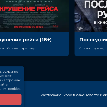
рушение рейса (18+)
Последний
асы, боевик, триллер
боевик, драма,
а: сохраняет
именяет
в настройках
айта.
ания cookies
.
Расписание
Скоро в кино
Новости и а