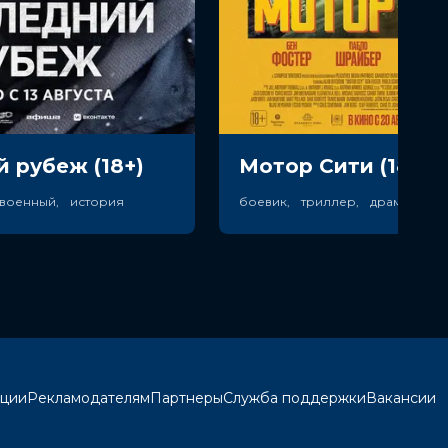
 рубеж (18+)
Мотор Сити (18+)
 военный, история
кции
Рекламодателям
Партнеры
Служба поддержки
Вакансии