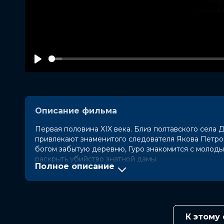
Play
Описание фильма
Первая половина XIX века. Близ полтавского села 
привлекают знаменитого следователя Якова Петров
богом забытую деревню, Гуро знакомится с молоды
раскрыть убийство знатной дамы.
Полное описание
Заинтригованный странными обмороками и видения
Диканьку и, как покажет время, не напрасно. Юный 
смертельную схватку с неведомой силой, встретить
истории русской литературы...
К этому
Оценка
6.2
/ 10 (131 071 голос)
5.8
/ 10