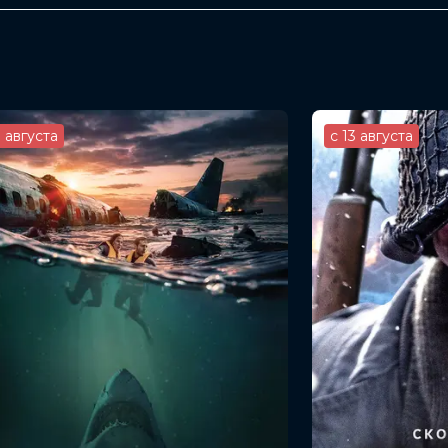
ом»
, Евгений Сытый, Таисия Вилкова,
ний Стычкин, Ян Цапник, Сергей Бадюк,
3 августа
с 13 августа
екян, Валерий Федорович
 Чупов