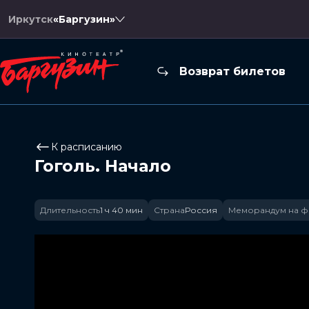
Иркутск
«Баргузин»
Возврат билетов
К расписанию
Гоголь. Начало
Длительность
1 ч 40 мин
Страна
Россия
Меморандум на ф