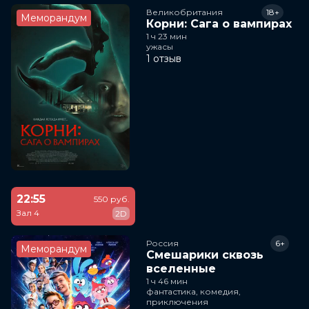
Великобритания
18+
Меморандум
Корни: Сага о вампирах
1 ч 23 мин
ужасы
1 отзыв
22:55
550 руб.
Зал 4
2D
Россия
6+
Меморандум
Смешарики сквозь
вселенные
1 ч 46 мин
фантастика, комедия,
приключения