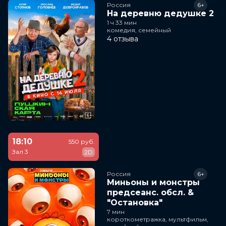
Россия
6+
На деревню дедушке 2
1 ч 33 мин
комедия, семейный
4 отзыва
18:10
550 руб.
Зал 3
2D
Россия
6+
Миньоны и монстры
предсеанс. обсл. &
"Остановка"
7 мин
короткометражка, мультфильм,