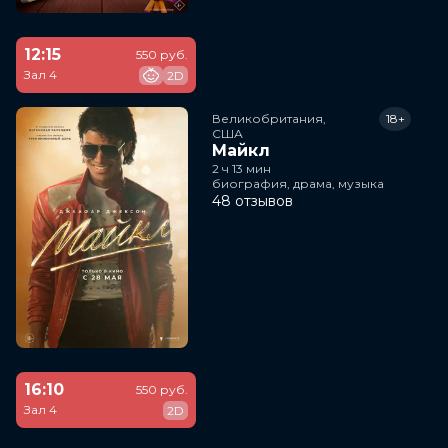
12:15
550 руб.
Зал 4
2D
Великобритания,

18+
США
Майкл
2 ч 13 мин
биография, драма, музыка
48 отзывов
16:10
550 руб.
Зал 4
2D