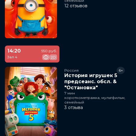
семейный
12 отзывов
14:20
550 руб.
Зал 4
2D
Россия
6+
История игрушек 5
предсеанс. обсл. &
"Остановка"
7 мин
короткометражка, мультфильм,
семейный
3 отзыва