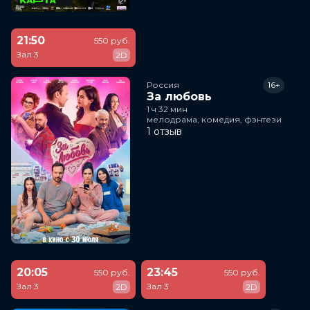
21:50
550 руб.
Зал 3
2D
Россия
16+
За любовь
1 ч 32 мин
мелодрама, комедия, фэнтези
1 отзыв
20:05
23:45
550 руб.
550 руб.
Зал 3
Зал 3
2D
2D