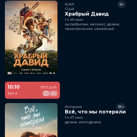
ЮАР,

6+
США
Храбрый Давид
1 ч 49 мин
мультфильм, мюзикл, драма,
приключения, семейный
10:10
500 руб.
Зал 4
2D
Испания
18+
Всё, что мы потеряли
1 ч 47 мин
драма, мелодрама