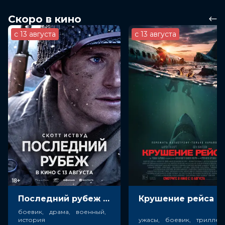
Скоро в кино
с 13 августа
с 13 августа
Последний рубеж (18+)
Крушен
боевик, драма, военный,
история
ужасы, боевик, триллер