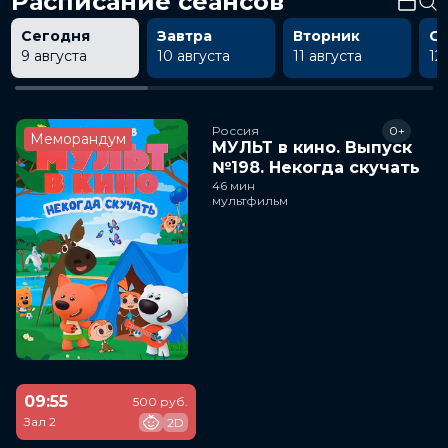
Расписание сеансов
Сегодня
Завтра
Вторник
С
9 августа
10 августа
11 августа
12
Россия
0+
Меморандум
МУЛЬТ в кино. Выпуск
№198. Некогда скучать
46 мин
мультфильм
09:55
500 руб.
Зал 2
2D